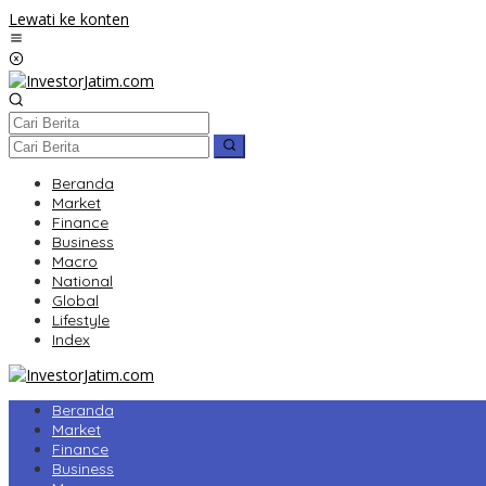
Lewati ke konten
Beranda
Market
Finance
Business
Macro
National
Global
Lifestyle
Index
Beranda
Market
Finance
Business