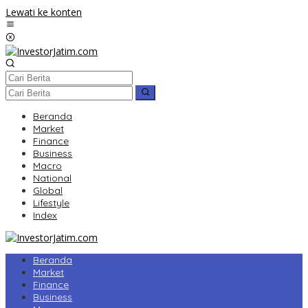
Lewati ke konten
Beranda
Market
Finance
Business
Macro
National
Global
Lifestyle
Index
Beranda
Market
Finance
Business