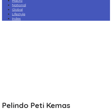
Macro
National
Global
Lifestyle
Index
Harga Pertamax Turun per 1 Agustus, Pertamina Pangkas Tarif
hingga Rp1.000 per Liter
Prabowo Minta Kampus Gandeng PT PAL, Industri Perkapalan
Nasional Bersiap Naik Kelas
Tarif Impor AS Tak Beri Keunggulan, Industri Sepatu RI Desak
Pemerintah Kejar Tarif 0%
Perry Warjiyo Mundur, Destry Damayanti Jabat Gubernur BI
Sementara
Komisi VI DPR Dukung Konsolidasi Galangan, PT PAL Pimpin
Penguatan Industri Maritim
Pelindo Peti Kemas