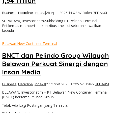
1,94 Triliun
Business
,
Headline
,
Indeks
|
28 April 2025 14:02 WIB
oleh
REDAKSI
SURABAYA, InvestorJatim-Subholding PT Pelindo Terminal
Petikemas memberikan kontribusi melalui setoran kewajiban
kepada
Belawan New Container Terminal
BNCT dan Pelindo Group Wilayah
Belawan Perkuat Sinergi dengan
Insan Media
Business
,
Headline
,
Indeks
|
27 Maret 2025 13:09 WIB
oleh
REDAKSI
BELAWAN, InvestorJatim – PT Belawan New Container Terminal
(BNCT) bersama Pelindo Group
Tidak Ada Lagi Postingan yang Tersedia.