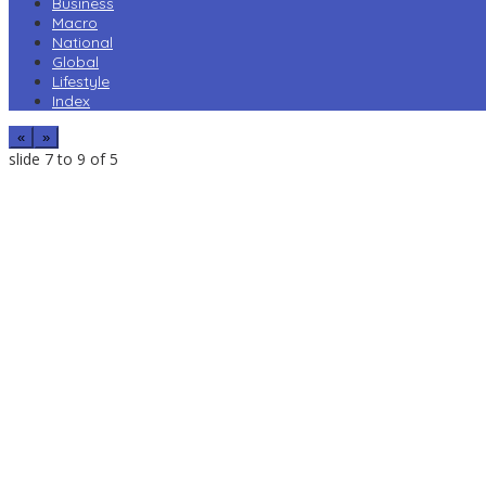
Business
Macro
National
Global
Lifestyle
Index
«
»
slide
7 to 9
of 5