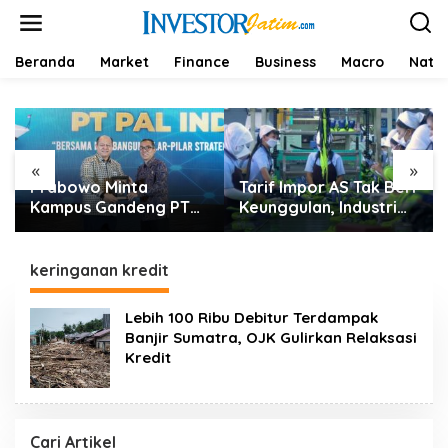
L
e
w
a
Beranda
Market
Finance
Business
Macro
Natio
t
i
k
e
k
«
»
o
Prabowo Minta
Tarif Impor AS Tak Beri
n
t
Kampus Gandeng PT
Keunggulan, Industri
e
PAL, Industri
Sepatu RI Desak
n
Perkapalan Nasional
Pemerintah Kejar Tarif
Bersiap Naik Kelas
0%
keringanan kredit
Lebih 100 Ribu Debitur Terdampak
Banjir Sumatra, OJK Gulirkan Relaksasi
Kredit
Cari Artikel