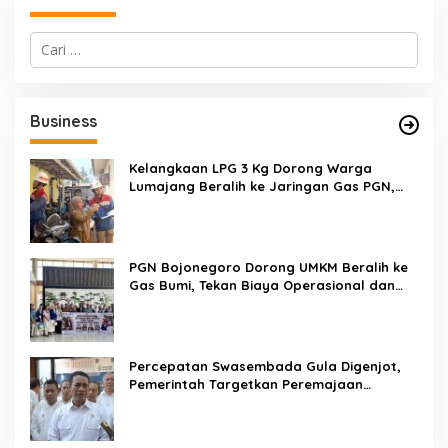
C
a
r
i
u
Business
n
t
u
Kelangkaan LPG 3 Kg Dorong Warga
k
Lumajang Beralih ke Jaringan Gas PGN,
:
Pasokan Terjamin dan Pembayaran Makin
Mudah
PGN Bojonegoro Dorong UMKM Beralih ke
Gas Bumi, Tekan Biaya Operasional dan
Tingkatkan Daya Saing
Percepatan Swasembada Gula Digenjot,
Pemerintah Targetkan Peremajaan
100.000 Hektare Tebu per Tahun