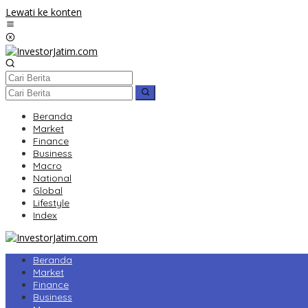
Lewati ke konten
Beranda
Market
Finance
Business
Macro
National
Global
Lifestyle
Index
Beranda
Market
Finance
Business