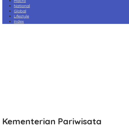
Macro
National
Global
Lifestyle
Index
Harga Pertamax Turun per 1 Agustus, Pertamina Pangkas Tarif
hingga Rp1.000 per Liter
Prabowo Minta Kampus Gandeng PT PAL, Industri Perkapalan
Nasional Bersiap Naik Kelas
Tarif Impor AS Tak Beri Keunggulan, Industri Sepatu RI Desak
Pemerintah Kejar Tarif 0%
Perry Warjiyo Mundur, Destry Damayanti Jabat Gubernur BI
Sementara
Komisi VI DPR Dukung Konsolidasi Galangan, PT PAL Pimpin
Penguatan Industri Maritim
Kementerian Pariwisata