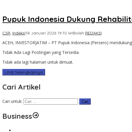
Pupuk Indonesia Dukung Rehabili
CSR
,
Indeks
|
18 Januari 2026 19:10 WIB
oleh
REDAKSI
ACEH, INVESTORJATIM – PT Pupuk Indonesia (Persero) mendukung up
Tidak Ada Lagi Postingan yang Tersedia.
Tidak ada lagi halaman untuk dimuat.
Lihat Selengkapnya
Cari Artikel
Cari untuk:
Business