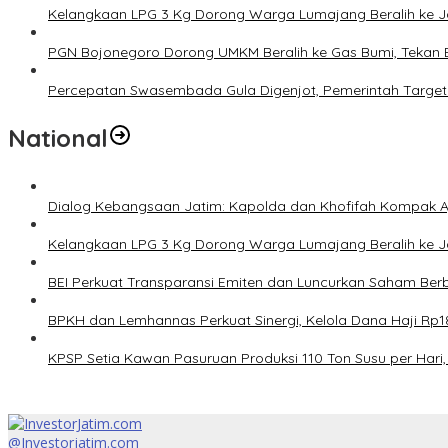
Kelangkaan LPG 3 Kg Dorong Warga Lumajang Beralih ke 
PGN Bojonegoro Dorong UMKM Beralih ke Gas Bumi, Tekan 
Percepatan Swasembada Gula Digenjot, Pemerintah Target
National
Dialog Kebangsaan Jatim: Kapolda dan Khofifah Kompak Aj
Kelangkaan LPG 3 Kg Dorong Warga Lumajang Beralih ke 
BEI Perkuat Transparansi Emiten dan Luncurkan Saham Berb
BPKH dan Lemhannas Perkuat Sinergi, Kelola Dana Haji Rp18
KPSP Setia Kawan Pasuruan Produksi 110 Ton Susu per Hari, 
@Investorjatim.com