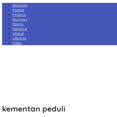
Beranda
Market
Finance
Business
Macro
National
Global
Lifestyle
Index
Harga Pertamax Turun per 1 Agustus, Pertamina Pangkas Tarif hin
Prabowo Minta Kampus Gandeng PT PAL, Industri Perkapalan Nasi
Tarif Impor AS Tak Beri Keunggulan, Industri Sepatu RI Desak Peme
Perry Warjiyo Mundur, Destry Damayanti Jabat Gubernur BI Seme
Komisi VI DPR Dukung Konsolidasi Galangan, PT PAL Pimpin Pengua
kementan peduli