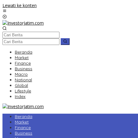
Lewati ke konten
Beranda
Market
Finance
Business
Macro
National
Global
Lifestyle
Index
Beranda
Market
Finance
Business