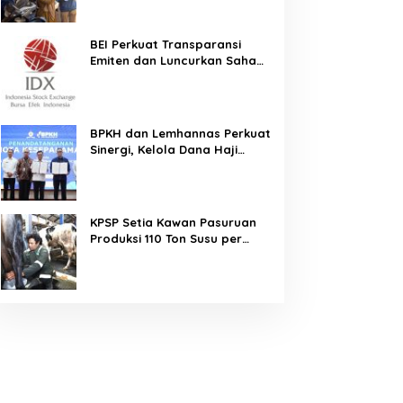
Terjamin dan Pembayaran
Makin Mudah
BEI Perkuat Transparansi
Emiten dan Luncurkan Saham
Berbasis Hijau, IHSG Menguat
0,64 Persen
BPKH dan Lemhannas Perkuat
Sinergi, Kelola Dana Haji
Rp184,45 Triliun dengan Tata
Kelola Berkelanjutan
KPSP Setia Kawan Pasuruan
Produksi 110 Ton Susu per
Hari, Bidik Penuhi Permintaan
Industri 160 Ton