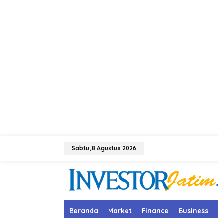
L
e
Sabtu, 8 Agustus 2026
w
a
t
i
k
e
k
Beranda
Market
Finance
Business