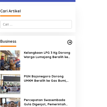
Cari Artikel
C
a
omisi VI DPR Dukung
Harga Pertamax Turun per
r
onsolidasi Galangan, PT
1 Agustus, Pertamina
i
AL Pimpin Penguatan
Pangkas Tarif hingga
u
Business
n
ndustri Maritim
Rp1.000 per Liter
t
u
Kelangkaan LPG 3 Kg Dorong
k
Warga Lumajang Beralih ke
:
Jaringan Gas PGN, Pasokan
Terjamin dan Pembayaran
Makin Mudah
PGN Bojonegoro Dorong
UMKM Beralih ke Gas Bumi,
Tekan Biaya Operasional dan
Tingkatkan Daya Saing
Percepatan Swasembada
Gula Digenjot, Pemerintah