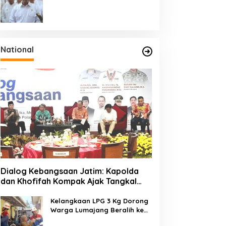
Targetkan Peremajaan
100.000 Hektare Tebu per
Tahun
National
Dialog Kebangsaan Jatim: Kapolda
dan Khofifah Kompak Ajak Tangkal
Hoaks demi Jaga Iklim Investasi
Kelangkaan LPG 3 Kg Dorong
Warga Lumajang Beralih ke
Jaringan Gas PGN, Pasokan