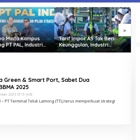
»
mpor AS Tak Beri
Perry Warjiyo Mundur,
K
lan, Industri
Destry Damayanti Jabat
K
 RI Desak
Gubernur BI Sementara
P
ntah Kejar Tarif 0%
I
ra Green & Smart Port, Sabet Dua
 BBMA 2025
mber 2025 07:15 WIB
O
L
– PT Terminal Teluk Lamong (TTL) terus memperkuat strategi
E
H
R
E
D
A
K
S
I