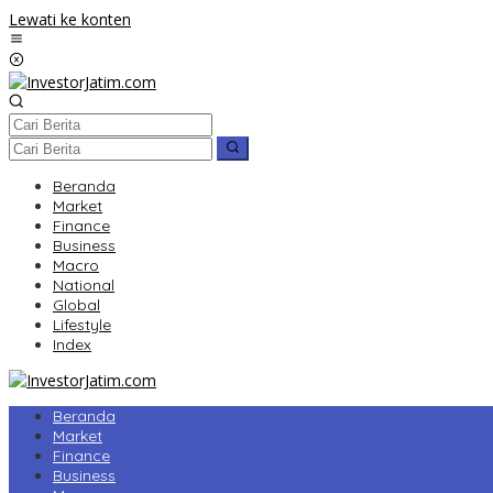
Lewati ke konten
Beranda
Market
Finance
Business
Macro
National
Global
Lifestyle
Index
Beranda
Market
Finance
Business