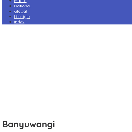
Macro
National
Global
Lifestyle
Index
Harga Pertamax Turun per 1 Agustus, Pertamina Pangkas Tarif
hingga Rp1.000 per Liter
Prabowo Minta Kampus Gandeng PT PAL, Industri Perkapalan
Nasional Bersiap Naik Kelas
Tarif Impor AS Tak Beri Keunggulan, Industri Sepatu RI Desak
Pemerintah Kejar Tarif 0%
Perry Warjiyo Mundur, Destry Damayanti Jabat Gubernur BI
Sementara
Komisi VI DPR Dukung Konsolidasi Galangan, PT PAL Pimpin
Penguatan Industri Maritim
Banyuwangi