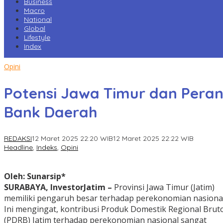
Business
Macro
National
Global
Lifestyle
Index
Opini
Potensi Jawa Timur dan Pera
Bank Daerah
REDAKSI
12 Maret 2025 22:20 WIB
12 Maret 2025 22:22 WIB
Headline
,
Indeks
,
Opini
Oleh: Sunarsip*
SURABAYA, InvestorJatim –
Provinsi Jawa Timur (Jatim)
memiliki pengaruh besar terhadap perekonomian nasional
Ini mengingat, kontribusi Produk Domestik Regional Brut
(PDRB) Jatim terhadap perekonomian nasional sangat