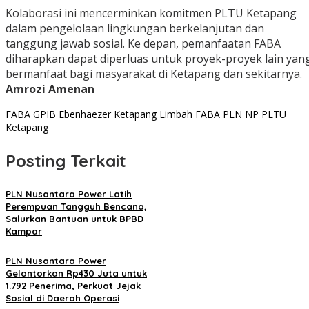
Kolaborasi ini mencerminkan komitmen PLTU Ketapang
dalam pengelolaan lingkungan berkelanjutan dan
tanggung jawab sosial. Ke depan, pemanfaatan FABA
diharapkan dapat diperluas untuk proyek-proyek lain yan
bermanfaat bagi masyarakat di Ketapang dan sekitarnya.
Amrozi Amenan
FABA
GPIB Ebenhaezer Ketapang
Limbah FABA
PLN NP
PLTU
Ketapang
Posting Terkait
PLN Nusantara Power Latih
Perempuan Tangguh Bencana,
Salurkan Bantuan untuk BPBD
Kampar
PLN Nusantara Power
Gelontorkan Rp430 Juta untuk
1.792 Penerima, Perkuat Jejak
Sosial di Daerah Operasi