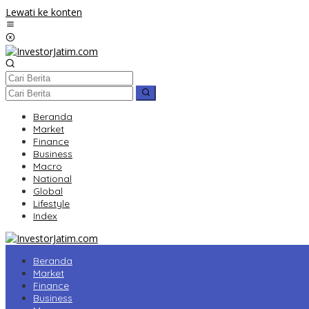
Lewati ke konten
Beranda
Market
Finance
Business
Macro
National
Global
Lifestyle
Index
Beranda
Market
Finance
Business