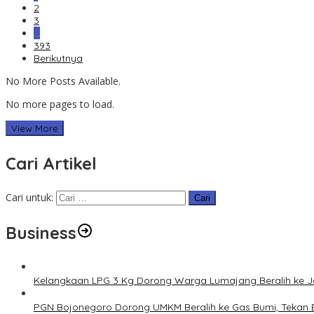
2
3
…
393
Berikutnya
No More Posts Available.
No more pages to load.
View More
Cari Artikel
Cari untuk:
Business
Kelangkaan LPG 3 Kg Dorong Warga Lumajang Beralih ke 
PGN Bojonegoro Dorong UMKM Beralih ke Gas Bumi, Tekan 