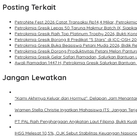
Posting Terkait
PetroNite Fest 2026 Catat Transaksi Rp14,4 Miliar, Petroki
Petrokimia Gresik Lepas 50 Taruna Makmur Batch IX, Sia
Petrokimia Gresik Raih Top Platinum Trophy 2026, Bukti Kon
Petrokimia Gresik Borong 8 Predikat “5 Stars” di ICC-OSH 2
Petrokimia Gresik Buka Beasiswa Petani Muda 2026, Bidik R
Petrokimia Gresik Dorong Produktivitas Petani Melon Pantu
Petrokimia Gresik Gelar Safari Ramadan, Salurkan Bantuan
Awali Ramadan 1447 H, Petrokimia Gresik Salurkan Bantuan
Jangan Lewatkan
“Kami Akhirnya Keluar dari Hormuz”: Delapan Jam Menant
Wamen Stella Christie Ingatkan Mahasiswa ITS: Jangan Terjeb
PT PAL Raih Penghargaan Angkatan Laut Filipina, Bukti Kual
IHSG Melesat 10,5%, OJK Sebut Stabilitas Keuangan Nasiona