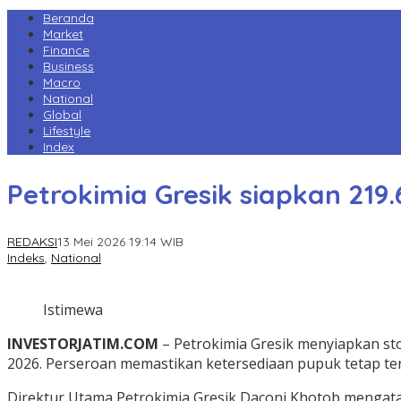
Beranda
Market
Finance
Business
Macro
National
Global
Lifestyle
Index
Petrokimia Gresik siapkan 21
REDAKSI
13 Mei 2026 19:14 WIB
Indeks
,
National
Istimewa
INVESTORJATIM.COM
– Petrokimia Gresik menyiapkan s
2026. Perseroan memastikan ketersediaan pupuk tetap ter
Direktur Utama Petrokimia Gresik Daconi Khotob mengat