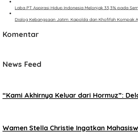
Laba PT Aspirasi Hidup Indonesia Melonjak 33,3% pada Se
Dialog Kebangsaan Jatim: Kapolda dan Khofifah Kompak Aj
Komentar
News Feed
“Kami Akhirnya Keluar dari Hormuz”: D
Wamen Stella Christie Ingatkan Mahasiswa