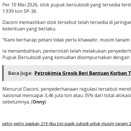
Per 10 Mei 2026, stok pupuk bersubsidi yang tersedia terd
1.939 ton SP-36.
Daconi memastikan stok tersebut telah tersedia di jaring
ketentuan yang berlaku.
“Kami berharap petani tidak perlu khawatir, musim tanam A
Ia menambahkan, pemerintah telah melakukan penyederhan
Pupuk Bersubsidi yang kemudian disempurnakan dengan 
Baca Juga:
Petrokimia Gresik Beri Bantuan Korban
Menurut Daconi, penyederhanaan regulasi tersebut menduk
nasional mencapai 3,46 juta ton atau 35% dari total alokas
sebelumnya. (
Onny
)
petro
petro siapkan 219 ribu ton pupik subsidi untuk musim tanam 