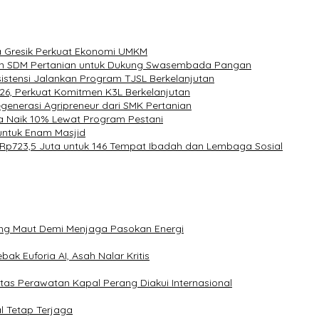
mia Gresik Perkuat Ekonomi UMKM
pkan SDM Pertanian untuk Dukung Swasembada Pangan
sistensi Jalankan Program TJSL Berkelanjutan
026, Perkuat Komitmen K3L Berkelanjutan
egenerasi Agripreneur dari SMK Pertanian
ra Naik 10% Lewat Program Pestani
 untuk Enam Masjid
 Rp723,5 Juta untuk 146 Tempat Ibadah dan Lembaga Sosial
ang Maut Demi Menjaga Pasokan Energi
ak Euforia AI, Asah Nalar Kritis
itas Perawatan Kapal Perang Diakui Internasional
l Tetap Terjaga