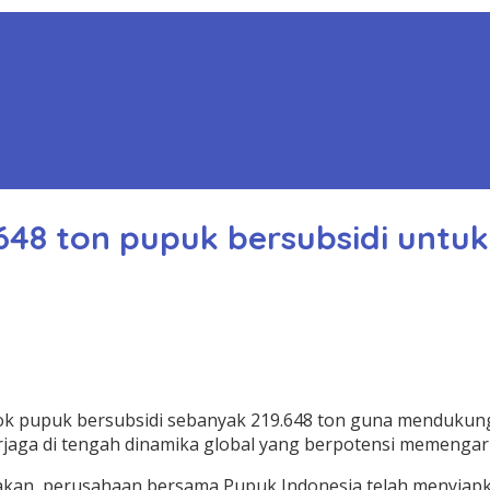
9.648 ton pupuk bersubsidi unt
tok pupuk bersubsidi sebanyak 219.648 ton guna menduku
jaga di tengah dinamika global yang berpotensi memengaru
akan, perusahaan bersama Pupuk Indonesia telah menyiapk