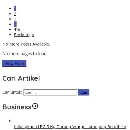
1
2
3
…
416
Berikutnya
No More Posts Available.
No more pages to load.
View More
Cari Artikel
Cari untuk:
Business
Kelangkaan LPG 3 Kg Dorong Warga Lumajang Beralih ke