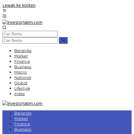
Lewati ke konten
Beranda
Market
Finance
Business
Macro
National
Global
Lifestyle
Index
Beranda
Market
Finance
Business