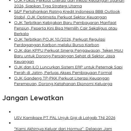
OJK Fokus Perkuat Literasi dan Inklusi Keuangan Syariah
2026, Siapkan Tiga Strategi Utama
S&P Pertahankan Rating Kredit Indonesia BBB Outlook
Stabil, OJK Optimistis Perkuat Sektor Keuangan
OJK Terbitkan Kebijakan Baru Pembayaran Manfaat
Pensiun, Peserta Kini Bisa Memilih Cair Sekaligus atau
Berkala
OJK Terbitkan POJK 10/2026, Perkuat Regulasi
Perdagangan Karbon melalui Bursa Karbon
OJK dan KPPU Perkuat Sinergi Pengawasan, Teken MoU
Baru untuk Dorong Persaingan Sehat di Sektor Jasa
Keuangan
OJK dan ILO Luncurkan Sistem ERP untuk Peternak Sapi
Perah di Jatim, Perluas Akses Pembiayaan Formal
OJK Gandeng TP-PKK Perkuat Literasi Keuangan
Perempuan, Dorong Ketahanan Ekonomi Keluarga
Jangan Lewatkan
USV Kamikaze PT PAL Unjuk Gigi di Latgab TNI 2026
“Kami Akhirnya Keluar dari Hormuz”: Delapan Jam