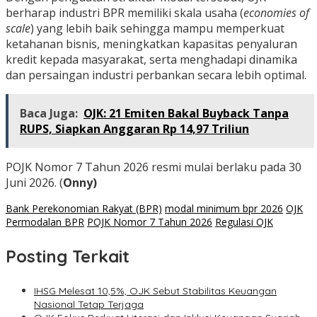
berharap industri BPR memiliki skala usaha (
economies of
scale
) yang lebih baik sehingga mampu memperkuat
ketahanan bisnis, meningkatkan kapasitas penyaluran
kredit kepada masyarakat, serta menghadapi dinamika
dan persaingan industri perbankan secara lebih optimal.
Baca Juga:
OJK: 21 Emiten Bakal Buyback Tanpa
RUPS, Siapkan Anggaran Rp 14,97 Triliun
POJK Nomor 7 Tahun 2026 resmi mulai berlaku pada 30
Juni 2026. (
Onny)
Bank Perekonomian Rakyat (BPR)
modal minimum bpr 2026
OJK
Permodalan BPR
POJK Nomor 7 Tahun 2026
Regulasi OJK
Posting Terkait
IHSG Melesat 10,5%, OJK Sebut Stabilitas Keuangan
Nasional Tetap Terjaga