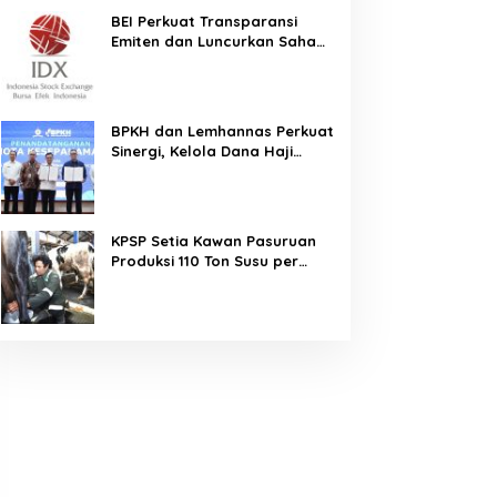
BEI Perkuat Transparansi
Emiten dan Luncurkan Saham
Berbasis Hijau, IHSG Menguat
0,64 Persen
BPKH dan Lemhannas Perkuat
Sinergi, Kelola Dana Haji
Rp184,45 Triliun dengan Tata
Kelola Berkelanjutan
KPSP Setia Kawan Pasuruan
Produksi 110 Ton Susu per
Hari, Bidik Penuhi Permintaan
Industri 160 Ton