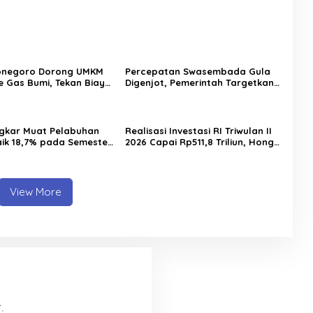
onegoro Dorong UMKM
Percepatan Swasembada Gula
ke Gas Bumi, Tekan Biaya
Digenjot, Pemerintah Targetkan
nal dan Tingkatkan
Peremajaan 100.000 Hektare
ng
Tebu per Tahun
gkar Muat Pelabuhan
Realisasi Investasi RI Triwulan II
aik 18,7% pada Semester
2026 Capai Rp511,8 Triliun, Hong
elindo Multi Terminal
Kong Geser Singapura sebagai
Tiga Pelanggan Baru
Investor Terbesar
View More