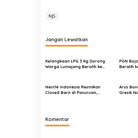
NJS
Jangan Lewatkan
Kelangkaan LPG 3 Kg Dorong
PGN Boj
Warga Lumajang Beralih ke
Beralih 
Jaringan Gas PGN, Pasokan
Operasio
Terjamin dan Pembayaran Makin
Daya Sai
Mudah
Nestlé Indonesia Resmikan
Arus Bon
Closed Barn di Pasuruan,
Gresik N
Wamenko Pangan Optimistis
I 2026, P
Produktivitas Susu Nasional
Tambah 
Meningkat
Komentar