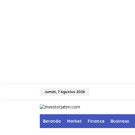
L
e
Jumat, 7 Agustus 2026
w
a
t
i
k
Beranda
Market
Finance
Business
e
k