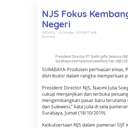
o
n
NJS Fokus Kembang
t
e
Negeri
n
REDAKSI
25 Oktober 2019 06:17 WIB
Business
President Director PT Nafiri Jaffa Sentosa 
Surabaya Internasional Jawellary Fair (SIJF) 2
SURABAYA-Produsen perhiasan emas, PT
distributor dalam rangka memperluas p
President Director NJS, Naomi Julia S
cukup menjanjikan dan terbuka peluang
mengembangkan pasar baru terutama un
dan Sulewesi,” kata Julia di sela pameran
Surabaya, Jumat (18/10/2019).
Keikutsertaan NJS dalam pameran SIJ