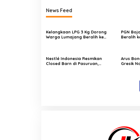
News Feed
Kelangkaan LPG 3 Kg Dorong
PGN Boj
Warga Lumajang Beralih ke
Beralih 
Jaringan Gas PGN, Pasokan
Operasio
Terjamin dan Pembayaran Makin
Daya Sai
Mudah
Nestlé Indonesia Resmikan
Arus Bon
Closed Barn di Pasuruan,
Gresik N
Wamenko Pangan Optimistis
I 2026, P
Produktivitas Susu Nasional
Tambah 
Meningkat