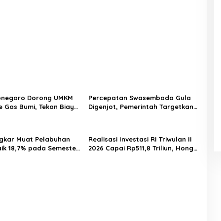
onegoro Dorong UMKM
Percepatan Swasembada Gula
ke Gas Bumi, Tekan Biaya
Digenjot, Pemerintah Targetkan
nal dan Tingkatkan
Peremajaan 100.000 Hektare
ng
Tebu per Tahun
gkar Muat Pelabuhan
Realisasi Investasi RI Triwulan II
aik 18,7% pada Semester
2026 Capai Rp511,8 Triliun, Hong
elindo Multi Terminal
Kong Geser Singapura sebagai
Tiga Pelanggan Baru
Investor Terbesar