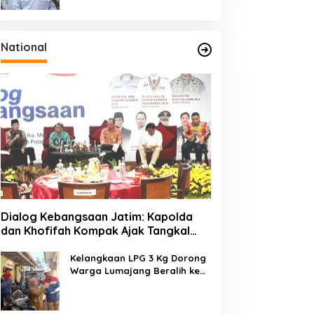
Tahun
National
Dialog Kebangsaan Jatim: Kapolda
dan Khofifah Kompak Ajak Tangkal
Hoaks demi Jaga Iklim Investasi
Kelangkaan LPG 3 Kg Dorong
Warga Lumajang Beralih ke
Jaringan Gas PGN, Pasokan
Terjamin dan Pembayaran
Makin Mudah