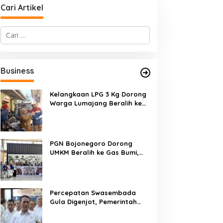
Cari Artikel
C
a
r
i
u
Business
n
t
u
Kelangkaan LPG 3 Kg Dorong
k
Warga Lumajang Beralih ke
:
Jaringan Gas PGN, Pasokan
Terjamin dan Pembayaran
Makin Mudah
PGN Bojonegoro Dorong
UMKM Beralih ke Gas Bumi,
Tekan Biaya Operasional dan
Tingkatkan Daya Saing
Percepatan Swasembada
Gula Digenjot, Pemerintah
Targetkan Peremajaan
100.000 Hektare Tebu per