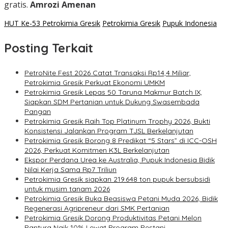
gratis.
Amrozi Amenan
HUT Ke-53 Petrokimia Gresik
Petrokimia Gresik
Pupuk Indonesia
Posting Terkait
PetroNite Fest 2026 Catat Transaksi Rp14,4 Miliar,
Petrokimia Gresik Perkuat Ekonomi UMKM
Petrokimia Gresik Lepas 50 Taruna Makmur Batch IX,
Siapkan SDM Pertanian untuk Dukung Swasembada
Pangan
Petrokimia Gresik Raih Top Platinum Trophy 2026, Bukti
Konsistensi Jalankan Program TJSL Berkelanjutan
Petrokimia Gresik Borong 8 Predikat “5 Stars” di ICC-OSH
2026, Perkuat Komitmen K3L Berkelanjutan
Ekspor Perdana Urea ke Australia, Pupuk Indonesia Bidik
Nilai Kerja Sama Rp7 Triliun
Petrokimia Gresik siapkan 219.648 ton pupuk bersubsidi
untuk musim tanam 2026
Petrokimia Gresik Buka Beasiswa Petani Muda 2026, Bidik
Regenerasi Agripreneur dari SMK Pertanian
Petrokimia Gresik Dorong Produktivitas Petani Melon
Pantura Naik 10% Lewat Program Pestani