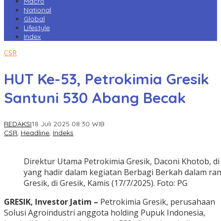
Macro
National
Global
Lifestyle
Index
CSR
HUT Ke-53, Petrokimia Gresik
Santuni 530 Abang Becak
REDAKSI
18 Juli 2025 08:30 WIB
CSR
,
Headline
,
Indeks
Direktur Utama Petrokimia Gresik, Daconi Khotob, d
yang hadir dalam kegiatan Berbagi Berkah dalam ra
Gresik, di Gresik, Kamis (17/7/2025). Foto: PG
GRESIK, Investor Jatim –
Petrokimia Gresik, perusahaan
Solusi Agroindustri anggota holding Pupuk Indonesia,