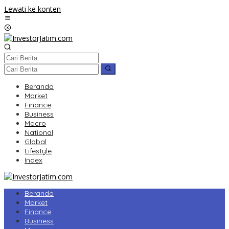
Lewati ke konten
Beranda
Market
Finance
Business
Macro
National
Global
Lifestyle
Index
Beranda
Market
Finance
Business