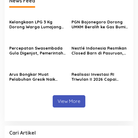
News Feed
Kelangkaan LPG 3 Kg
PGN Bojonegoro Dorong
Dorong Warga Lumajang
UMKM Beralih ke Gas Bumi,
Beralih ke Jaringan Gas
Tekan Biaya Operasional
PGN, Pasokan Terjamin dan
dan Tingkatkan Daya Saing
Pembayaran Makin Mudah
Percepatan Swasembada
Nestlé Indonesia Resmikan
Gula Digenjot, Pemerintah
Closed Barn di Pasuruan,
Targetkan Peremajaan
Wamenko Pangan
100.000 Hektare Tebu per
Optimistis Produktivitas
Tahun
Susu Nasional Meningkat
Arus Bongkar Muat
Realisasi Investasi RI
Pelabuhan Gresik Naik
Triwulan II 2026 Capai
18,7% pada Semester I
Rp511,8 Triliun, Hong Kong
2026, Pelindo Multi Terminal
Geser Singapura sebagai
Tambah Tiga Pelanggan
Investor Terbesar
Baru
View More
Cari Artikel