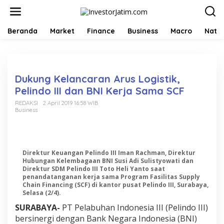
L
e
w
a
Beranda
Market
Finance
Business
Macro
Natio
t
i
k
e
k
Dukung Kelancaran Arus Logistik,
o
Pelindo III dan BNI Kerja Sama SCF
n
t
REDAKSI
2 April 2019 16:58 WIB
Business
e
n
Direktur Keuangan Pelindo III Iman Rachman, Direktur
Hubungan Kelembagaan BNI Susi Adi Sulistyowati dan
Direktur SDM Pelindo III Toto Heli Yanto saat
penandatanganan kerja sama Program Fasilitas Supply
Chain Financing (SCF) di kantor pusat Pelindo III, Surabaya,
Selasa (2/4).
SURABAYA-
PT Pelabuhan Indonesia III (Pelindo III)
bersinergi dengan Bank Negara Indonesia (BNI)