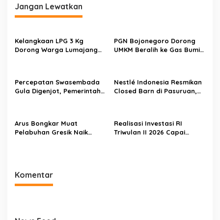
Jangan Lewatkan
Kelangkaan LPG 3 Kg
PGN Bojonegoro Dorong
Dorong Warga Lumajang
UMKM Beralih ke Gas Bumi,
Beralih ke Jaringan Gas
Tekan Biaya Operasional
PGN, Pasokan Terjamin dan
dan Tingkatkan Daya Saing
Pembayaran Makin Mudah
Percepatan Swasembada
Nestlé Indonesia Resmikan
Gula Digenjot, Pemerintah
Closed Barn di Pasuruan,
Targetkan Peremajaan
Wamenko Pangan
100.000 Hektare Tebu per
Optimistis Produktivitas
Tahun
Susu Nasional Meningkat
Arus Bongkar Muat
Realisasi Investasi RI
Pelabuhan Gresik Naik
Triwulan II 2026 Capai
18,7% pada Semester I
Rp511,8 Triliun, Hong Kong
2026, Pelindo Multi Terminal
Geser Singapura sebagai
Tambah Tiga Pelanggan
Investor Terbesar
Baru
Komentar