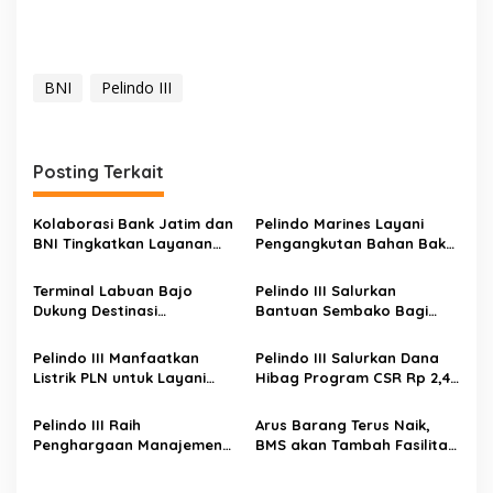
BNI
Pelindo III
Posting Terkait
Kolaborasi Bank Jatim dan
Pelindo Marines Layani
BNI Tingkatkan Layanan
Pengangkutan Bahan Baku
Perbankan Digital
Bioenergi Pertamina
Terminal Labuan Bajo
Pelindo III Salurkan
Dukung Destinasi
Bantuan Sembako Bagi
Pariwisata Super Prioritas
Korban Banjir Gresik
Pelindo III Manfaatkan
Pelindo III Salurkan Dana
Listrik PLN untuk Layani
Hibag Program CSR Rp 2,4
Kapal
Miliar
Pelindo III Raih
Arus Barang Terus Naik,
Penghargaan Manajemen
BMS akan Tambah Fasilitas
Informasi Terbaik Mudik
Bongkar Muat
2019