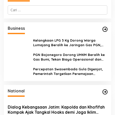
C
a
r
i
u
Business
n
t
u
Kelangkaan LPG 3 Kg Dorong Warga
k
Lumajang Beralih ke Jaringan Gas PGN,
:
Pasokan Terjamin dan Pembayaran Makin
Mudah
PGN Bojonegoro Dorong UMKM Beralih ke
Gas Bumi, Tekan Biaya Operasional dan
Tingkatkan Daya Saing
Percepatan Swasembada Gula Digenjot,
Pemerintah Targetkan Peremajaan
100.000 Hektare Tebu per Tahun
National
Dialog Kebangsaan Jatim: Kapolda dan Khofifah
Kompak Ajak Tangkal Hoaks demi Jaga Iklim