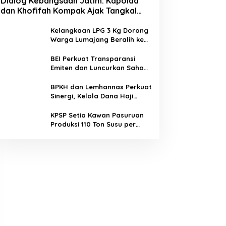
Dialog Kebangsaan Jatim: Kapolda
dan Khofifah Kompak Ajak Tangkal
Hoaks demi Jaga Iklim Investasi
Kelangkaan LPG 3 Kg Dorong
Warga Lumajang Beralih ke
Jaringan Gas PGN, Pasokan
Terjamin dan Pembayaran
BEI Perkuat Transparansi
Makin Mudah
Emiten dan Luncurkan Saham
Berbasis Hijau, IHSG Menguat
0,64 Persen
BPKH dan Lemhannas Perkuat
Sinergi, Kelola Dana Haji
Rp184,45 Triliun dengan Tata
Kelola Berkelanjutan
KPSP Setia Kawan Pasuruan
Produksi 110 Ton Susu per
Hari, Bidik Penuhi Permintaan
Industri 160 Ton