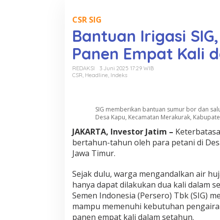
o
n
t
CSR SIG
e
Bantuan Irigasi SIG,
n
Panen Empat Kali 
REDAKSI
3 Juni 2025 17:29 WIB
CSR
,
Headline
,
Indeks
SIG memberikan bantuan sumur bor dan salur
Desa Kapu, Kecamatan Merakurak, Kabupaten
JAKARTA, Investor Jatim –
Keterbatasan
bertahun-tahun oleh para petani di D
Jawa Timur.
Sejak dulu, warga mengandalkan air hu
hanya dapat dilakukan dua kali dalam 
Semen Indonesia (Persero) Tbk (SIG) me
mampu memenuhi kebutuhan pengairan 
panen empat kali dalam setahun.