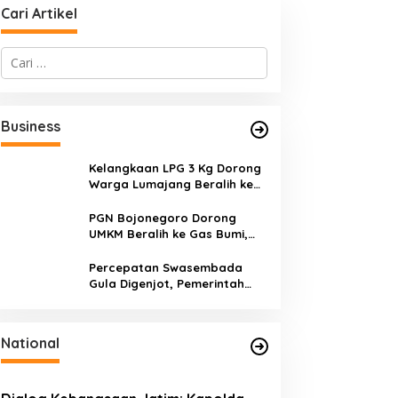
Cari Artikel
C
a
r
i
u
Business
n
t
u
Kelangkaan LPG 3 Kg Dorong
k
Warga Lumajang Beralih ke
:
Jaringan Gas PGN, Pasokan
Terjamin dan Pembayaran
PGN Bojonegoro Dorong
Makin Mudah
UMKM Beralih ke Gas Bumi,
Tekan Biaya Operasional dan
Tingkatkan Daya Saing
Percepatan Swasembada
Gula Digenjot, Pemerintah
Targetkan Peremajaan
100.000 Hektare Tebu per
Tahun
National