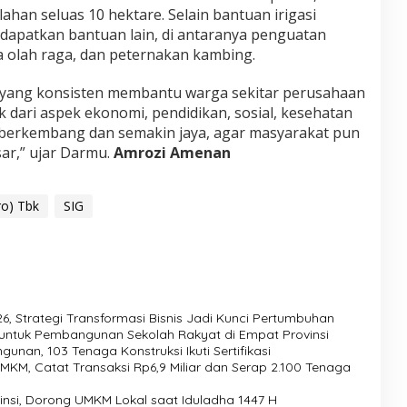
an seluas 10 hektare. Selain bantuan irigasi
dapatkan bantuan lain, di antaranya penguatan
olah raga, dan peternakan kambing.
G yang konsisten membantu warga sekitar perusahaan
k dari aspek ekonomi, pendidikan, sosial, kesehatan
berkembang dan semakin jaya, agar masyarakat pun
ar,” ujar Darmu.
Amrozi Amenan
ro) Tbk
SIG
6, Strategi Transformasi Bisnis Jadi Kunci Pertumbuhan
untuk Pembangunan Sekolah Rakyat di Empat Provinsi
nan, 103 Tenaga Konstruksi Ikuti Sertifikasi
M, Catat Transaksi Rp6,9 Miliar dan Serap 2.100 Tenaga
insi, Dorong UMKM Lokal saat Iduladha 1447 H