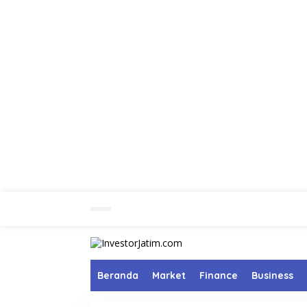
L
e
w
a
t
i
k
Beranda
Market
Finance
Business
e
k