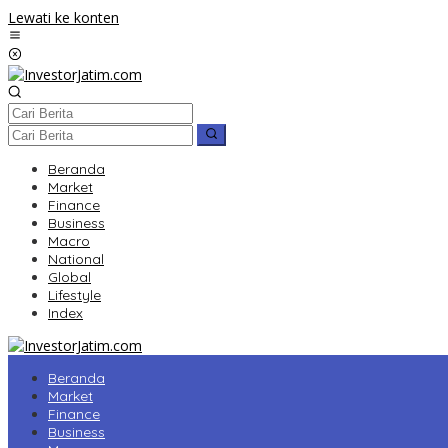
Lewati ke konten
Beranda
Market
Finance
Business
Macro
National
Global
Lifestyle
Index
Beranda
Market
Finance
Business