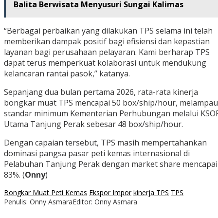
Balita Berwisata Menyusuri Sungai Kalimas
“Berbagai perbaikan yang dilakukan TPS selama ini telah
memberikan dampak positif bagi efisiensi dan kepastian
layanan bagi perusahaan pelayaran. Kami berharap TPS
dapat terus memperkuat kolaborasi untuk mendukung
kelancaran rantai pasok,” katanya.
Sepanjang dua bulan pertama 2026, rata-rata kinerja
bongkar muat TPS mencapai 50 box/ship/hour, melampau
standar minimum Kementerian Perhubungan melalui KSO
Utama Tanjung Perak sebesar 48 box/ship/hour.
Dengan capaian tersebut, TPS masih mempertahankan
dominasi pangsa pasar peti kemas internasional di
Pelabuhan Tanjung Perak dengan market share mencapai
83%. (
Onny
)
Bongkar Muat Peti Kemas
Ekspor Impor
kinerja TPS
TPS
Penulis: Onny Asmara
Editor: Onny Asmara