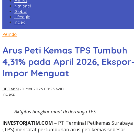
Macro
National
Global
Lifestyle
Index
Pelindo
Arus Peti Kemas TPS Tumbuh
4,31% pada April 2026, Ekspor
Impor Menguat
REDAKSI
20 Mei 2026 08:25 WIB
Indeks
Aktifitas bongkar muat di dermaga TPS
.
INVESTORJATIM.COM
– PT Terminal Petikemas Surabaya
(TPS) mencatat pertumbuhan arus peti kemas sebesar