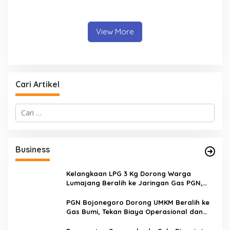
Outlook Stabil, OJK
Pensiun, Peserta Kini Bisa
Optimistis Perkuat Sektor
Memilih Cair Sekaligus atau
Keuangan
Berkala
View More
Cari Artikel
C
a
r
i
u
Business
n
t
u
Kelangkaan LPG 3 Kg Dorong Warga
k
Lumajang Beralih ke Jaringan Gas PGN,
:
Pasokan Terjamin dan Pembayaran Makin
Mudah
PGN Bojonegoro Dorong UMKM Beralih ke
Gas Bumi, Tekan Biaya Operasional dan
Tingkatkan Daya Saing