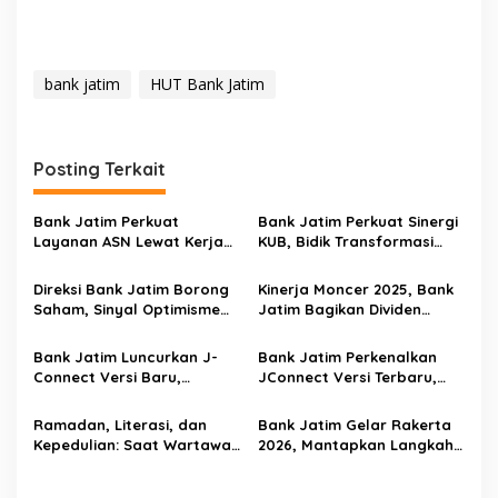
bank jatim
HUT Bank Jatim
Posting Terkait
Bank Jatim Perkuat
Bank Jatim Perkuat Sinergi
Layanan ASN Lewat Kerja
KUB, Bidik Transformasi
Sama BKD se-Jawa Timur,
Digital dan Pertumbuhan
Kelola Payroll Rp1,5 Triliun
Berkelanjutan
Direksi Bank Jatim Borong
Kinerja Moncer 2025, Bank
per Bulan
Saham, Sinyal Optimisme
Jatim Bagikan Dividen
terhadap Prospek
Rp850 Miliar
Perseroan
Bank Jatim Luncurkan J-
Bank Jatim Perkenalkan
Connect Versi Baru,
JConnect Versi Terbaru,
Targetkan 2 Juta Pengguna
Bidik 2 Juta Pengguna
pada 2026
pada 2026
Ramadan, Literasi, dan
Bank Jatim Gelar Rakerta
Kepedulian: Saat Wartawan
2026, Mantapkan Langkah
Ekonomi Surabaya
Menuju BPD Nomor Satu di
Menanam Benih Cerdas
Indonesia