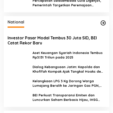
Percepatan Swasembada Gula Digenjot,
Pemerintah Targetkan Peremajaan
100.000 Hektare Tebu per Tahun
National
Investor Pasar Modal Tembus 30 Juta SID, BEI
Catat Rekor Baru
Aset Keuangan Syariah Indonesia Tembus
Rp3.131 Triliun pada 2025
Dialog Kebangsaan Jatim: Kapolda dan
Khofifah Kompak Ajak Tangkal Hoaks demi
Jaga Iklim Investasi
Kelangkaan LPG 3 Kg Dorong Warga
Lumajang Beralih ke Jaringan Gas PGN,
Pasokan Terjamin dan Pembayaran Makin
Mudah
BEI Perkuat Transparansi Emiten dan
Luncurkan Saham Berbasis Hijau, IHSG
Menguat 0,64 Persen