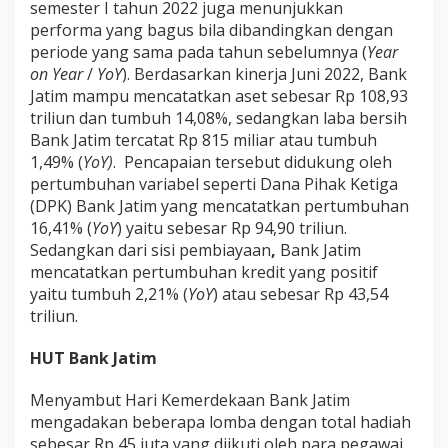
semester I tahun 2022 juga menunjukkan
performa yang bagus bila dibandingkan dengan
periode yang sama pada tahun sebelumnya (
Year
on Year
/
YoY
). Berdasarkan kinerja Juni 2022, Bank
Jatim mampu mencatatkan aset sebesar Rp 108,93
triliun dan tumbuh 14,08%, sedangkan laba bersih
Bank Jatim tercatat Rp 815 miliar atau tumbuh
1,49% (
YoY)
. Pencapaian tersebut didukung oleh
pertumbuhan variabel seperti Dana Pihak Ketiga
(DPK) Bank Jatim yang mencatatkan pertumbuhan
16,41% (
YoY
) yaitu sebesar Rp 94,90 triliun.
Sedangkan dari sisi pembiayaan
,
Bank Jatim
mencatatkan pertumbuhan kredit yang positif
yaitu tumbuh 2,21% (
YoY
) atau sebesar Rp 43,54
triliun.
HUT Bank Jatim
Menyambut Hari Kemerdekaan Bank Jatim
mengadakan beberapa lomba dengan total hadiah
sebesar Rp 45 juta yang diikuti oleh para pegawai