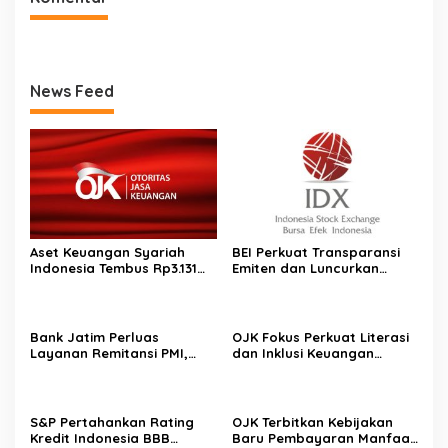
News Feed
Aset Keuangan Syariah
BEI Perkuat Transparansi
Indonesia Tembus Rp3.131
Emiten dan Luncurkan
Triliun pada 2025
Saham Berbasis Hijau, IHSG
Menguat 0,64 Persen
Bank Jatim Perluas
OJK Fokus Perkuat Literasi
Layanan Remitansi PMI,
dan Inklusi Keuangan
Gandeng PCI Muslimat NU
Syariah 2026, Siapkan Tiga
Hong Kong untuk Perkuat
Strategi Utama
Inklusi Keuangan
S&P Pertahankan Rating
OJK Terbitkan Kebijakan
Kredit Indonesia BBB
Baru Pembayaran Manfaat