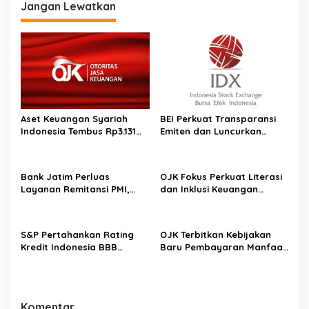
Finansial untuk Anak Panti
Jangan Lewatkan
Aset Keuangan Syariah
BEI Perkuat Transparansi
Indonesia Tembus Rp3.131
Emiten dan Luncurkan
Triliun pada 2025
Saham Berbasis Hijau, IHSG
Menguat 0,64 Persen
Bank Jatim Perluas
OJK Fokus Perkuat Literasi
Layanan Remitansi PMI,
dan Inklusi Keuangan
Gandeng PCI Muslimat NU
Syariah 2026, Siapkan Tiga
Hong Kong untuk Perkuat
Strategi Utama
Inklusi Keuangan
S&P Pertahankan Rating
OJK Terbitkan Kebijakan
Kredit Indonesia BBB
Baru Pembayaran Manfaat
Outlook Stabil, OJK
Pensiun, Peserta Kini Bisa
Optimistis Perkuat Sektor
Memilih Cair Sekaligus atau
Keuangan
Berkala
Komentar