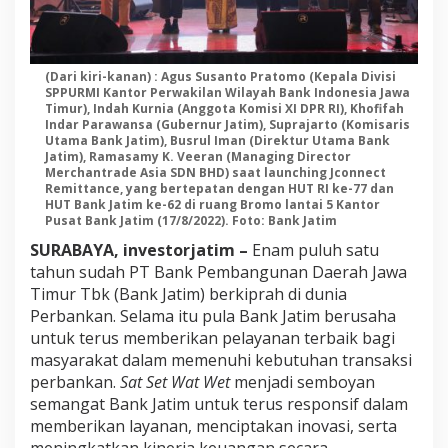
(Dari kiri-kanan) : Agus Susanto Pratomo (Kepala Divisi
SPPURMI Kantor Perwakilan Wilayah Bank Indonesia Jawa
Timur), Indah Kurnia (Anggota Komisi XI DPR RI), Khofifah
Indar Parawansa (Gubernur Jatim), Suprajarto (Komisaris
Utama Bank Jatim), Busrul Iman (Direktur Utama Bank
Jatim), Ramasamy K. Veeran (Managing Director
Merchantrade Asia SDN BHD) saat launching Jconnect
Remittance, yang bertepatan dengan HUT RI ke-77 dan
HUT Bank Jatim ke-62 di ruang Bromo lantai 5 Kantor
Pusat Bank Jatim (17/8/2022). Foto: Bank Jatim
SURABAYA
, investorjatim –
Enam puluh satu
tahun sudah PT Bank Pembangunan Daerah Jawa
Timur Tbk (Bank Jatim) berkiprah di dunia
Perbankan. Selama itu pula Bank Jatim berusaha
untuk terus memberikan pelayanan terbaik bagi
masyarakat dalam memenuhi kebutuhan transaksi
perbankan.
Sat Set Wat Wet
menjadi semboyan
semangat Bank Jatim untuk terus responsif dalam
memberikan layanan, menciptakan inovasi, serta
meningkatkan kinerja keuangan secara