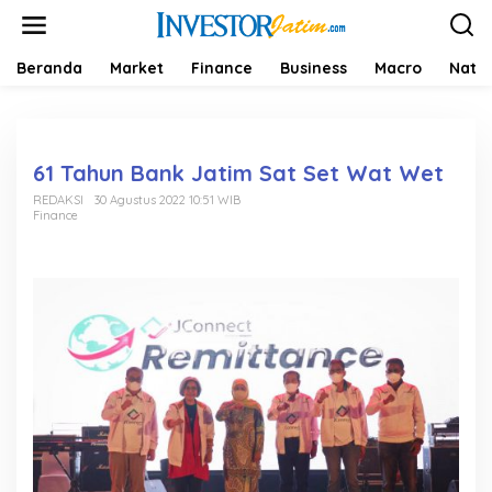
L
e
w
a
Beranda
Market
Finance
Business
Macro
Natio
t
i
k
e
k
61 Tahun Bank Jatim Sat Set Wat Wet
o
REDAKSI
30 Agustus 2022 10:51 WIB
n
Finance
t
e
n