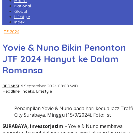
Macro
National
Global
Lifestyle
Index
JTF 2024
Yovie & Nuno Bikin Penonton
JTF 2024 Hanyut ke Dalam
Romansa
REDAKSI
16 September 2024 08:08 WIB
Headline
,
Indeks
,
Lifestyle
Penampilan Yovie & Nuno pada hari kedua Jazz Traffic
City Surabaya, Minggu (15/9/2024). Foto: Ist
SURABAYA, investorjatim –
Yovie & Nuno membawa
penonton hanyut dalam romansa lewat alunan lagu cinta,