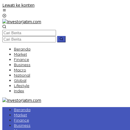
Lewati ke konten
Beranda
Market
Finance
Business
Macro
National
Global
Lifestyle
Index
Beranda
Market
Finance
Business