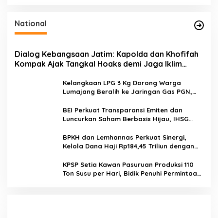
National
Dialog Kebangsaan Jatim: Kapolda dan Khofifah
Kompak Ajak Tangkal Hoaks demi Jaga Iklim
Investasi
Kelangkaan LPG 3 Kg Dorong Warga
Lumajang Beralih ke Jaringan Gas PGN,
Pasokan Terjamin dan Pembayaran Makin
Mudah
BEI Perkuat Transparansi Emiten dan
Luncurkan Saham Berbasis Hijau, IHSG
Menguat 0,64 Persen
BPKH dan Lemhannas Perkuat Sinergi,
Kelola Dana Haji Rp184,45 Triliun dengan
Tata Kelola Berkelanjutan
KPSP Setia Kawan Pasuruan Produksi 110
Ton Susu per Hari, Bidik Penuhi Permintaan
Industri 160 Ton