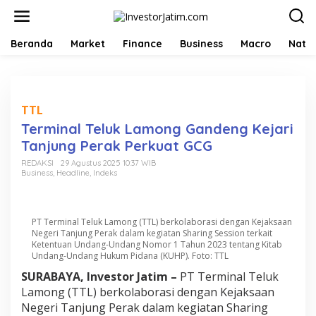
L
e
w
a
Beranda
Market
Finance
Business
Macro
Natio
t
i
k
e
k
TTL
o
Terminal Teluk Lamong Gandeng Kejari
n
Tanjung Perak Perkuat GCG
t
e
REDAKSI
29 Agustus 2025 10:37 WIB
n
Business
,
Headline
,
Indeks
PT Terminal Teluk Lamong (TTL) berkolaborasi dengan Kejaksaan
Negeri Tanjung Perak dalam kegiatan Sharing Session terkait
Ketentuan Undang-Undang Nomor 1 Tahun 2023 tentang Kitab
Undang-Undang Hukum Pidana (KUHP). Foto: TTL
SURABAYA, Investor Jatim –
PT Terminal Teluk
Lamong (TTL) berkolaborasi dengan Kejaksaan
Negeri Tanjung Perak dalam kegiatan Sharing