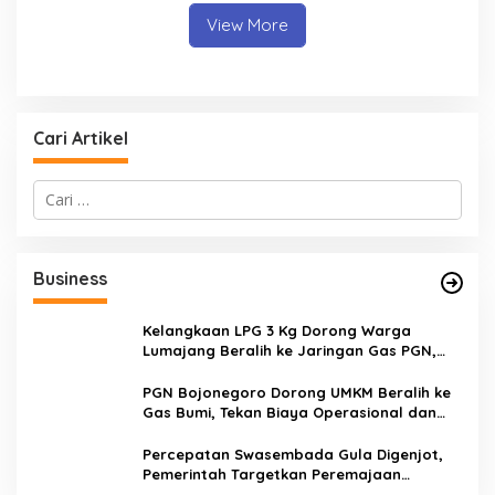
View More
Cari Artikel
C
a
r
i
u
Business
n
t
u
Kelangkaan LPG 3 Kg Dorong Warga
k
Lumajang Beralih ke Jaringan Gas PGN,
:
Pasokan Terjamin dan Pembayaran Makin
Mudah
PGN Bojonegoro Dorong UMKM Beralih ke
Gas Bumi, Tekan Biaya Operasional dan
Tingkatkan Daya Saing
Percepatan Swasembada Gula Digenjot,
Pemerintah Targetkan Peremajaan
100.000 Hektare Tebu per Tahun