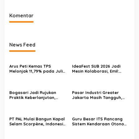
Komentar
News Feed
Arus Peti Kemas TPS
IdeaFest SUB 2026 Jadi
Melonjak 11,79% pada Juli
Mesin Kolaborasi, Emil:
2026
Jatim Harus Melahirkan
Generasi Baru Pengusaha
Bogasari Jadi Rujukan
Pasar Industri Greater
Praktik Keberlanjutan,
Jakarta Masih Tangguh,
Puluhan Profesional
Investor Kini Lebih Selektif
Sustainability Belajar
Ekspansi
Langsung ke Pabrik
PT PAL Mulai Bangun Kapal
Guru Besar ITS Rancang
Selam Scorpène, Indonesia
Sistem Kendaraan Otonom
Masuki Era Produksi Kapal
Terintegrasi untuk Jaga
Selam Nasional
Kedaulatan Laut Indonesia