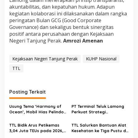
Lamong dalam menerapkan prinsip transparansi,
akuntabilitas, dan kepatuhan hukum. Adapun
kegiatan kolaborasi ini dilaksanakan dalam rangka
peringatan Bulan GCG (Good Corporate
Governance) dan sekaligus bentuk sinergitas
positif antara perusahaan dengan Kejaksaan
Negeri Tanjung Perak.
Amrozi Amenan
Kejaksaan Negeri Tanjung Perak
KUHP Nasional
TTL
Posting Terkait
Usung Tema ‘Harmony of
PT Terminal Teluk Lamong
Ocean’, Mobil Hias Pelindo
Perkuat Strategi
Memukau di Surabaya
Komunikasi Kepelabuhanan
Vaganza 2026
Melalui Pelatihan AI
TTL Bidik Arus Petikemas
TTL Salurkan Bantuan Alat
3,04 Juta TEUs pada 2026,
Kesehatan ke Tiga Pustu di
Tumbuh 7,8 Persen
Wilayah Ring 1