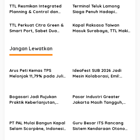
TTL Resmikan Integrated
Terminal Teluk Lamong
Planning & Control dan
Siaga Penuh Hadapi
Green Shelter Waiting Area
Lonjakan Arus Peti Kemas
Nataru 2025/2026
TTL Perkuat Citra Green &
Kapal Raksasa Taiwan
Smart Port, Sabet Dua
Masuk Surabaya, TTL Makin
Penghargaan di BBMA 2025
Percaya Diri Tantang
Pelabuhan Asia
Jangan Lewatkan
Arus Peti Kemas TPS
IdeaFest SUB 2026 Jadi
Melonjak 11,79% pada Juli
Mesin Kolaborasi, Emil:
2026
Jatim Harus Melahirkan
Generasi Baru Pengusaha
Bogasari Jadi Rujukan
Pasar Industri Greater
Praktik Keberlanjutan,
Jakarta Masih Tangguh,
Puluhan Profesional
Investor Kini Lebih Selektif
Sustainability Belajar
Ekspansi
Langsung ke Pabrik
PT PAL Mulai Bangun Kapal
Guru Besar ITS Rancang
Selam Scorpène, Indonesia
Sistem Kendaraan Otonom
Masuki Era Produksi Kapal
Terintegrasi untuk Jaga
Selam Nasional
Kedaulatan Laut Indonesia