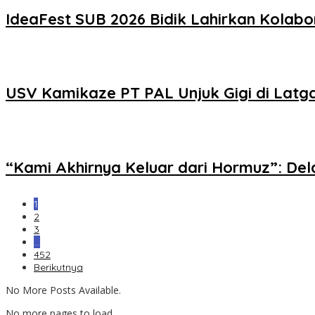
IdeaFest SUB 2026 Bidik Lahirkan Kolabor
USV Kamikaze PT PAL Unjuk Gigi di Latg
“Kami Akhirnya Keluar dari Hormuz”: D
1
2
3
…
452
Berikutnya
No More Posts Available.
No more pages to load.