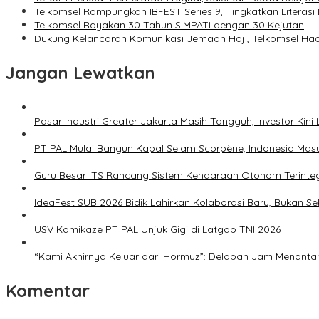
Telkomsel Rampungkan IBFEST Series 9, Tingkatkan Literasi
Telkomsel Rayakan 30 Tahun SIMPATI dengan 30 Kejutan
Dukung Kelancaran Komunikasi Jemaah Haji, Telkomsel Hadi
Jangan Lewatkan
Pasar Industri Greater Jakarta Masih Tangguh, Investor Kini L
PT PAL Mulai Bangun Kapal Selam Scorpène, Indonesia Masu
Guru Besar ITS Rancang Sistem Kendaraan Otonom Terinteg
IdeaFest SUB 2026 Bidik Lahirkan Kolaborasi Baru, Bukan Sek
USV Kamikaze PT PAL Unjuk Gigi di Latgab TNI 2026
“Kami Akhirnya Keluar dari Hormuz”: Delapan Jam Menant
Komentar