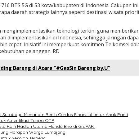
ri 716 BTS 5G di 53 kota/kabupaten di Indonesia. Cakupan i
erapa daerah strategis lainnya seperti destinasi wisata prio
 mengimplementasikan teknologi terkini guna memberikan k
lah diimplementasikan di Indonesia, sehingga jaringan da
bih cepat. Inisiatif ini memperkuat komitmen Telkomsel da
p kebutuhan pelanggan. RD
ding Bareng di Acara "#GasSin Bareng by.U”
i Surabaya Menanam Benih Cerdas Finansial untuk Anak Panti
untuk Autentikasi Tanpa OTP
ta Raih Hadiah Utama Honda Brio di GraPARI
mbung Harapan Warga Lumajang
untuk Sekolah Terpencil