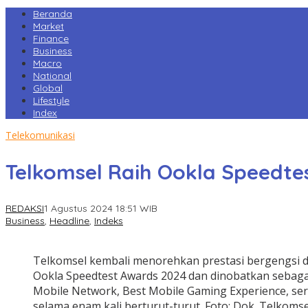
Beranda
Market
Finance
Business
Macro
National
Global
Lifestyle
Index
Telekomunikasi
Telkomsel Raih Ookla Speedtes
REDAKSI
1 Agustus 2024 18:51 WIB
Business
,
Headline
,
Indeks
Telkomsel kembali menorehkan prestasi bergengsi di
Ookla Speedtest Awards 2024 dan dinobatkan sebagai
Mobile Network, Best Mobile Gaming Experience, ser
selama enam kali berturut-turut. Foto: Dok. Telkomse