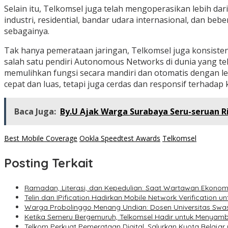
Selain itu, Telkomsel juga telah mengoperasikan lebih da
industri, residential, bandar udara internasional, dan beb
sebagainya.
Tak hanya pemerataan jaringan, Telkomsel juga konsisten
salah satu pendiri Autonomous Networks di dunia yang te
memulihkan fungsi secara mandiri dan otomatis dengan le
cepat dan luas, tetapi juga cerdas dan responsif terhada
Baca Juga:
By.U Ajak Warga Surabaya Seru-seruan Ri
Best Mobile Coverage
Ookla Speedtest Awards
Telkomsel
Posting Terkait
Ramadan, Literasi, dan Kepedulian: Saat Wartawan Ekonom
Telin dan IPification Hadirkan Mobile Network Verification 
Warga Probolinggo Menang Undian: Dosen Universitas Swas
Ketika Semeru Bergemuruh, Telkomsel Hadir untuk Menya
Telkom Perkuat Pemerataan Digital, Salurkan Kuota Belajar 