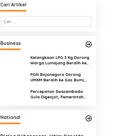
Cari Artikel
C
a
r
i
u
Business
n
t
u
Kelangkaan LPG 3 Kg Dorong
k
Warga Lumajang Beralih ke
:
Jaringan Gas PGN, Pasokan
Terjamin dan Pembayaran
PGN Bojonegoro Dorong
Makin Mudah
UMKM Beralih ke Gas Bumi,
Tekan Biaya Operasional dan
Tingkatkan Daya Saing
Percepatan Swasembada
Gula Digenjot, Pemerintah
Targetkan Peremajaan
100.000 Hektare Tebu per
Tahun
National