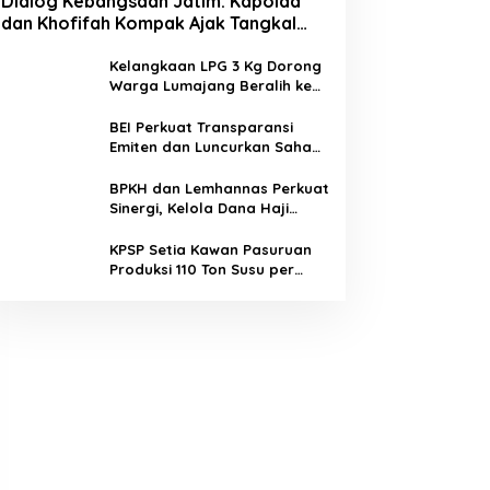
Dialog Kebangsaan Jatim: Kapolda
dan Khofifah Kompak Ajak Tangkal
Hoaks demi Jaga Iklim Investasi
Kelangkaan LPG 3 Kg Dorong
Warga Lumajang Beralih ke
Jaringan Gas PGN, Pasokan
Terjamin dan Pembayaran
BEI Perkuat Transparansi
Makin Mudah
Emiten dan Luncurkan Saham
Berbasis Hijau, IHSG Menguat
0,64 Persen
BPKH dan Lemhannas Perkuat
Sinergi, Kelola Dana Haji
Rp184,45 Triliun dengan Tata
Kelola Berkelanjutan
KPSP Setia Kawan Pasuruan
Produksi 110 Ton Susu per
Hari, Bidik Penuhi Permintaan
Industri 160 Ton