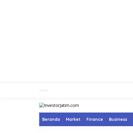
L
e
w
a
t
i
k
Beranda
Market
Finance
Business
e
k