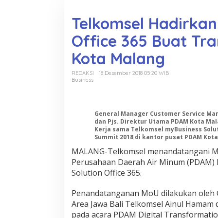
o
n
Telkomsel Hadirkan
t
e
Office 365 Buat Tr
n
Kota Malang
REDAKSI
18 Desember 2018 05:20 WIB
Business
General Manager Customer Service Man
dan Pjs. Direktur Utama PDAM Kota Mala
Kerja sama Telkomsel myBusiness Solut
Summit 2018 di kantor pusat PDAM Kota 
MALANG-Telkomsel menandatangani M
Perusahaan Daerah Air Minum (PDAM) 
Solution Office 365.
Penandatanganan MoU dilakukan oleh 
Area Jawa Bali Telkomsel Ainul Hamam 
pada acara PDAM Digital Transformati