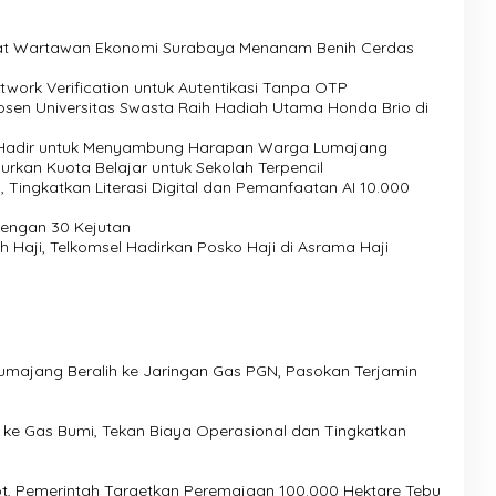
Saat Wartawan Ekonomi Surabaya Menanam Benih Cerdas
etwork Verification untuk Autentikasi Tanpa OTP
sen Universitas Swasta Raih Hadiah Utama Honda Brio di
l Hadir untuk Menyambung Harapan Warga Lumajang
urkan Kuota Belajar untuk Sekolah Terpencil
 Tingkatkan Literasi Digital dan Pemanfaatan AI 10.000
dengan 30 Kejutan
Haji, Telkomsel Hadirkan Posko Haji di Asrama Haji
majang Beralih ke Jaringan Gas PGN, Pasokan Terjamin
ke Gas Bumi, Tekan Biaya Operasional dan Tingkatkan
, Pemerintah Targetkan Peremajaan 100.000 Hektare Tebu