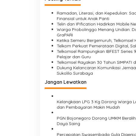
Ramadan, Literasi, dan Kepedulian: 
Finansial untuk Anak Panti
Telin dan IPification Hadirkan Mobile N
Warga Probolinggo Menang Undian: Do
GraPARI
Ketika Semeru Bergemuruh, Telkomse
Telkom Perkuat Pemerataan Digital, Sal
Telkomsel Rampungkan IBFEST Series 9,
Pelajar dan Guru
Telkomsel Rayakan 30 Tahun SIMPATI 
Dukung Kelancaran Komunikasi Jemaah 
Sukolilo Surabaya
Jangan Lewatkan
Kelangkaan LPG 3 Kg Dorong Warga Lu
dan Pembayaran Makin Mudah
PGN Bojonegoro Dorong UMKM Beralih 
Daya Saing
Percepatan Swasembada Gula Digenjot