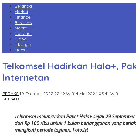
Beranda
Market
Finance
Business
Macro
National
Global
Lifestyle
Index
Telkomsel Hadirkan Halo+, P
Internetan
REDAKSI
10 Oktober 2022 22:49 WIB
14 Mei 2024 05:41 WIB
Business
T
elkomsel meluncurkan Paket Halo+ sejak 29 Septembe
dari Rp 100 ribu untuk 1 bulan berlangganan yang berla
mengikuti periode tagihan. Foto:Ist