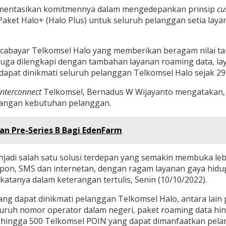
lementasikan komitmennya dalam mengedepankan prinsip
cu
Paket Halo+ (Halo Plus) untuk seluruh pelanggan setia la
scabayar Telkomsel Halo yang memberikan beragam nilai 
juga dilengkapi dengan tambahan layanan roaming data, lay
i dapat dinikmati seluruh pelanggan Telkomsel Halo sejak 2
Interconnect
Telkomsel, Bernadus W Wijayanto mengatakan, 
angan kebutuhan pelanggan.
an Pre-Series B Bagi EdenFarm
enjadi salah satu solusi terdepan yang semakin membuka 
on, SMS dan internetan, dengan ragam layanan gaya hidup 
atanya dalam keterangan tertulis, Senin (10/10/2022).
dapat dinikmati pelanggan Telkomsel Halo, antara lain pa
luruh nomor operator dalam negeri, paket roaming data h
an hingga 500 Telkomsel POIN yang dapat dimanfaatkan pe