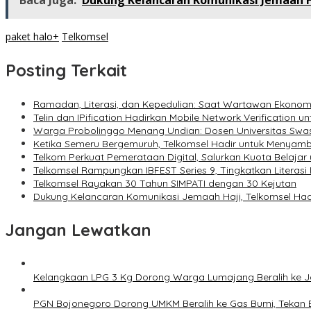
Baca Juga:
Dukung Kelancaran Komunikasi Jemaah Ha
paket halo+
Telkomsel
Posting Terkait
Ramadan, Literasi, dan Kepedulian: Saat Wartawan Ekonom
Telin dan IPification Hadirkan Mobile Network Verification 
Warga Probolinggo Menang Undian: Dosen Universitas Swas
Ketika Semeru Bergemuruh, Telkomsel Hadir untuk Menya
Telkom Perkuat Pemerataan Digital, Salurkan Kuota Belajar 
Telkomsel Rampungkan IBFEST Series 9, Tingkatkan Literasi
Telkomsel Rayakan 30 Tahun SIMPATI dengan 30 Kejutan
Dukung Kelancaran Komunikasi Jemaah Haji, Telkomsel Hadi
Jangan Lewatkan
Kelangkaan LPG 3 Kg Dorong Warga Lumajang Beralih ke 
PGN Bojonegoro Dorong UMKM Beralih ke Gas Bumi, Tekan 