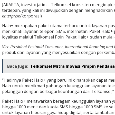
JAKARTA, investorjatim – Telkomsel konsisten mengimp
terdepan, yang kali ini diwujudkan dengan menghadirkan 
enterprise
/korporasi).
Halo+ merupakan paket utama terbaru untuk layanan pa
menikmati layanan telepon, SMS, internetan. Paket Halo+ 
loyalitas melalui Telkomsel Poin. Paket Halo+ sudah mula
Vice President Postpaid Consumer, International Roaming and 
produk dan layanan yang menyesuaikan dengan perkemb
Baca Juga:
Telkomsel Mitra Inovasi Pimpin Pendana
“Hadirnya Paket Halo+ yang baru ini diharapkan dapat m
Halo untuk menikmati gabungan keunggulan layanan telep
pelanggan dengan berbagai keuntungan dari Telkomsel,” k
Paket Halo+ menawarkan beragam keunggulan layanan yang 
hingga 1000 menit dan kuota SMS hingga 1000 SMS ke se
untuk layanan hiburan gaya hidup digital, serta tambah