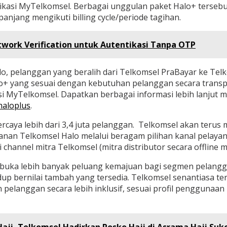
likasi MyTelkomsel. Berbagai unggulan paket Halo+ tersebu
anjang mengikuti billing cycle/periode tagihan.
etwork Verification untuk Autentikasi Tanpa OTP
o, pelanggan yang beralih dari Telkomsel PraBayar ke Telk
lo+ yang sesuai dengan kebutuhan pelanggan secara transpa
asi MyTelkomsel. Dapatkan berbagai informasi lebih lanju
haloplus
.
percaya lebih dari 3,4 juta pelanggan. Telkomsel akan te
nan Telkomsel Halo melalui beragam pilihan kanal pelayanan
i channel mitra Telkomsel (mitra distributor secara offline
buka lebih banyak peluang kemajuan bagi segmen pelangg
dup bernilai tambah yang tersedia. Telkomsel senantiasa 
elanggan secara lebih inklusif, sesuai profil penggunaan