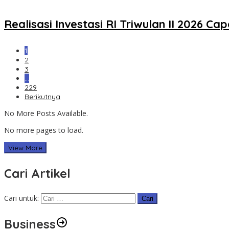
Realisasi Investasi RI Triwulan II 2026 C
1
2
3
…
229
Berikutnya
No More Posts Available.
No more pages to load.
View More
Cari Artikel
Cari untuk:
Business