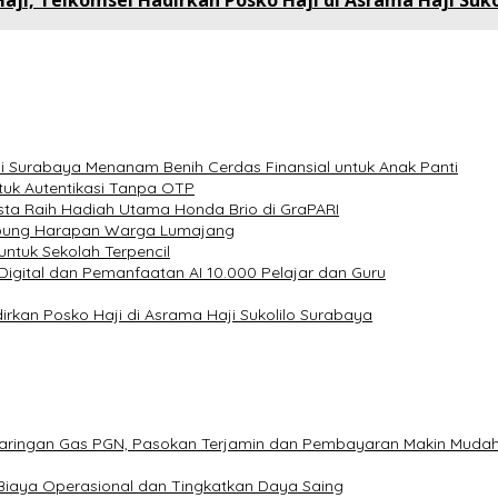
ji, Telkomsel Hadirkan Posko Haji di Asrama Haji Suko
i Surabaya Menanam Benih Cerdas Finansial untuk Anak Panti
untuk Autentikasi Tanpa OTP
ta Raih Hadiah Utama Honda Brio di GraPARI
mbung Harapan Warga Lumajang
untuk Sekolah Terpencil
 Digital dan Pemanfaatan AI 10.000 Pelajar dan Guru
rkan Posko Haji di Asrama Haji Sukolilo Surabaya
Jaringan Gas PGN, Pasokan Terjamin dan Pembayaran Makin Muda
Biaya Operasional dan Tingkatkan Daya Saing