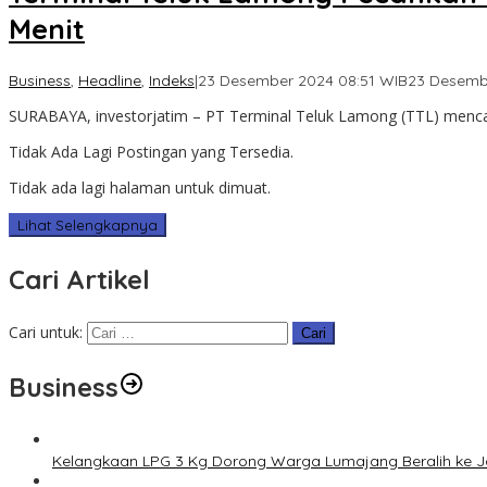
Menit
Business
,
Headline
,
Indeks
|
23 Desember 2024 08:51 WIB
23 Desemb
SURABAYA, investorjatim – PT Terminal Teluk Lamong (TTL) mencat
Tidak Ada Lagi Postingan yang Tersedia.
Tidak ada lagi halaman untuk dimuat.
Lihat Selengkapnya
Cari Artikel
Cari untuk:
Business
Kelangkaan LPG 3 Kg Dorong Warga Lumajang Beralih ke 