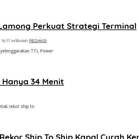
 Lamong Perkuat Strategi Terminal
 16:11 WIB
oleh
REDAKSI
nyelenggarakan TTL Power
p Hanya 34 Menit
ak rekor ship to
ekor Ship To Ship Kapal Curah Ker