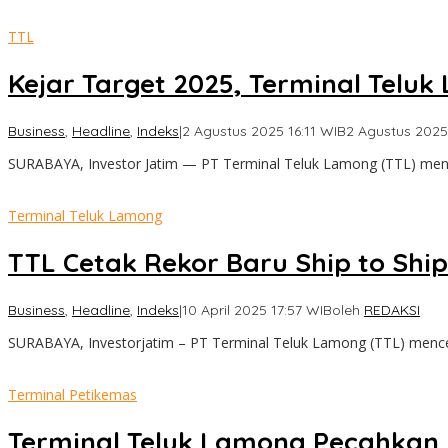
TTL
Kejar Target 2025, Terminal Teluk
Business
,
Headline
,
Indeks
|
2 Agustus 2025 16:11 WIB
2 Agustus 2025
SURABAYA, Investor Jatim — PT Terminal Teluk Lamong (TTL) me
Terminal Teluk Lamong
TTL Cetak Rekor Baru Ship to Shi
Business
,
Headline
,
Indeks
|
10 April 2025 17:57 WIB
oleh
REDAKSI
SURABAYA, Investorjatim – PT Terminal Teluk Lamong (TTL) mencet
Terminal Petikemas
Terminal Teluk Lamong Pecahkan R