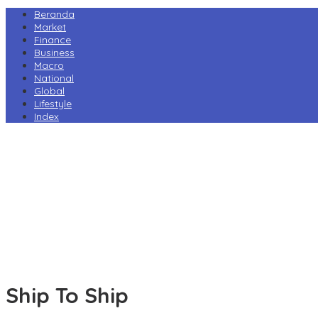
Beranda
Market
Finance
Business
Macro
National
Global
Lifestyle
Index
Harga Pertamax Turun per 1 Agustus, Pertamina Pangkas Tarif hin
Prabowo Minta Kampus Gandeng PT PAL, Industri Perkapalan Nasi
Tarif Impor AS Tak Beri Keunggulan, Industri Sepatu RI Desak Peme
Perry Warjiyo Mundur, Destry Damayanti Jabat Gubernur BI Seme
Komisi VI DPR Dukung Konsolidasi Galangan, PT PAL Pimpin Pengua
Ship To Ship