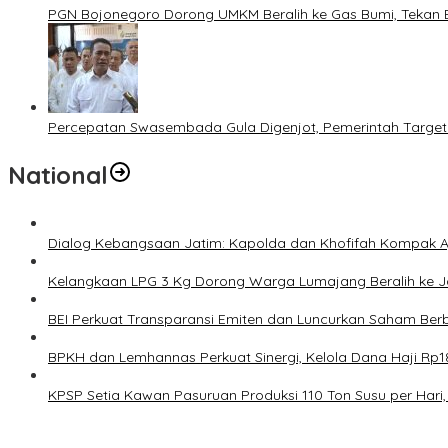
PGN Bojonegoro Dorong UMKM Beralih ke Gas Bumi, Tekan 
Percepatan Swasembada Gula Digenjot, Pemerintah Target
National
Dialog Kebangsaan Jatim: Kapolda dan Khofifah Kompak Aj
Kelangkaan LPG 3 Kg Dorong Warga Lumajang Beralih ke 
BEI Perkuat Transparansi Emiten dan Luncurkan Saham Berb
BPKH dan Lemhannas Perkuat Sinergi, Kelola Dana Haji Rp18
KPSP Setia Kawan Pasuruan Produksi 110 Ton Susu per Hari, 