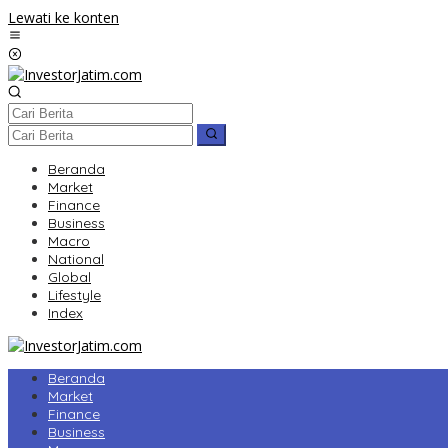
Lewati ke konten
Beranda
Market
Finance
Business
Macro
National
Global
Lifestyle
Index
Beranda
Market
Finance
Business