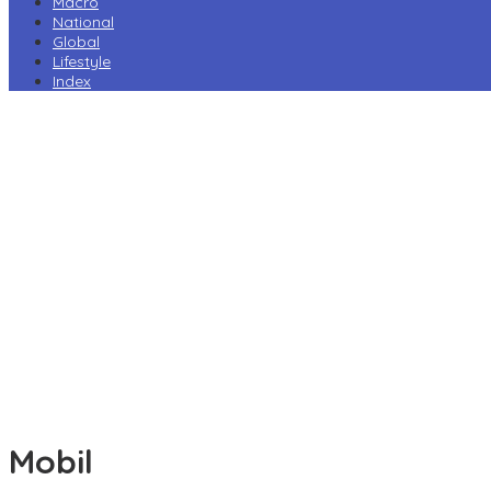
Macro
National
Global
Lifestyle
Index
Harga Pertamax Turun per 1 Agustus, Pertamina Pangkas Tarif
hingga Rp1.000 per Liter
Prabowo Minta Kampus Gandeng PT PAL, Industri Perkapalan
Nasional Bersiap Naik Kelas
Tarif Impor AS Tak Beri Keunggulan, Industri Sepatu RI Desak
Pemerintah Kejar Tarif 0%
Perry Warjiyo Mundur, Destry Damayanti Jabat Gubernur BI
Sementara
Komisi VI DPR Dukung Konsolidasi Galangan, PT PAL Pimpin
Penguatan Industri Maritim
Mobil