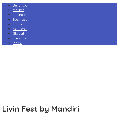
Beranda
Market
Finance
Business
Macro
National
Global
Lifestyle
Index
Harga Pertamax Turun per 1 Agustus, Pertamina Pangkas Tarif hin
Prabowo Minta Kampus Gandeng PT PAL, Industri Perkapalan Nasi
Tarif Impor AS Tak Beri Keunggulan, Industri Sepatu RI Desak Peme
Perry Warjiyo Mundur, Destry Damayanti Jabat Gubernur BI Seme
Komisi VI DPR Dukung Konsolidasi Galangan, PT PAL Pimpin Pengua
Livin Fest by Mandiri