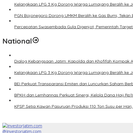
Kelangkaan LPG 3 Kg Dorong Warga Lumajang Beralih ke 
PGN Bojonegoro Dorong UMKM Beralih ke Gas Bumi, Tekan 
Percepatan Swasembada Gula Digenjot, Pemerintah Target
National
Dialog Kebangsaan Jatim: Kapolda dan Khofifah Kompak Aj
Kelangkaan LPG 3 Kg Dorong Warga Lumajang Beralih ke 
BEI Perkuat Transparansi Emiten dan Luncurkan Saham Berb
BPKH dan Lemhannas Perkuat Sinergi, Kelola Dana Haji Rp18
KPSP Setia Kawan Pasuruan Produksi 110 Ton Susu per Hari, 
@Investorjatim.com