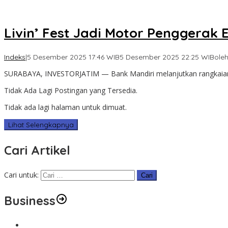
Livin’ Fest Jadi Motor Penggerak
Indeks
|
5 Desember 2025 17:46 WIB
5 Desember 2025 22:25 WIB
ole
SURABAYA, INVESTORJATIM — Bank Mandiri melanjutkan rangkaian 
Tidak Ada Lagi Postingan yang Tersedia.
Tidak ada lagi halaman untuk dimuat.
Lihat Selengkapnya
Cari Artikel
Cari untuk:
Business