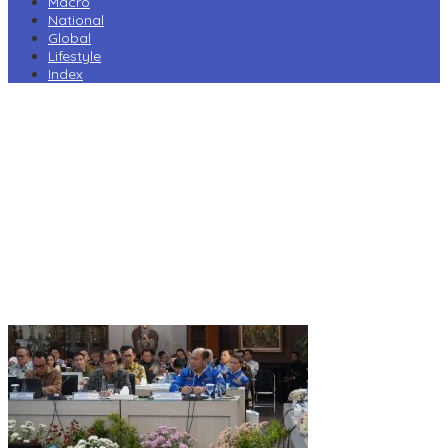
Macro
National
Global
Lifestyle
Index
Harga Pertamax Turun per 1 Agustus, Pertamina Pangkas Tarif
hingga Rp1.000 per Liter
Prabowo Minta Kampus Gandeng PT PAL, Industri Perkapalan
Nasional Bersiap Naik Kelas
Tarif Impor AS Tak Beri Keunggulan, Industri Sepatu RI Desak
Pemerintah Kejar Tarif 0%
Perry Warjiyo Mundur, Destry Damayanti Jabat Gubernur BI
Sementara