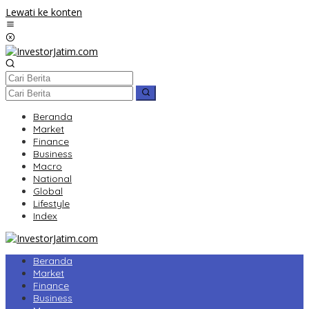
Lewati ke konten
Beranda
Market
Finance
Business
Macro
National
Global
Lifestyle
Index
Beranda
Market
Finance
Business