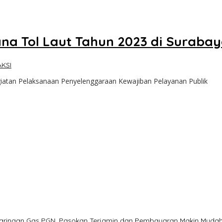
a Tol Laut Tahun 2023 di Suraba
KSI
iatan Pelaksanaan Penyelenggaraan Kewajiban Pelayanan Publik
Jaringan Gas PGN, Pasokan Terjamin dan Pembayaran Makin Muda