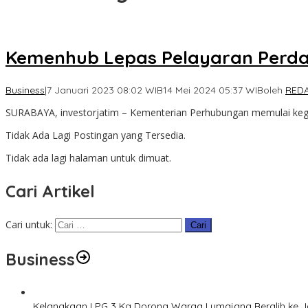
Kemenhub Lepas Pelayaran Perdan
Business
|
7 Januari 2023 08:02 WIB
14 Mei 2024 05:37 WIB
oleh
REDA
SURABAYA, investorjatim – Kementerian Perhubungan memulai keg
Tidak Ada Lagi Postingan yang Tersedia.
Tidak ada lagi halaman untuk dimuat.
Cari Artikel
Cari untuk:
Business
Kelangkaan LPG 3 Kg Dorong Warga Lumajang Beralih ke 