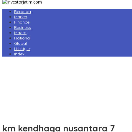
Beranda
Market
Finance
Business
Macro
National
Global
Lifestyle
Index
Harga Pertamax Turun per 1 Agustus, Pertamina Pangkas Tarif hin
Prabowo Minta Kampus Gandeng PT PAL, Industri Perkapalan Nasi
Tarif Impor AS Tak Beri Keunggulan, Industri Sepatu RI Desak Peme
Perry Warjiyo Mundur, Destry Damayanti Jabat Gubernur BI Seme
Komisi VI DPR Dukung Konsolidasi Galangan, PT PAL Pimpin Pengua
km kendhaga nusantara 7