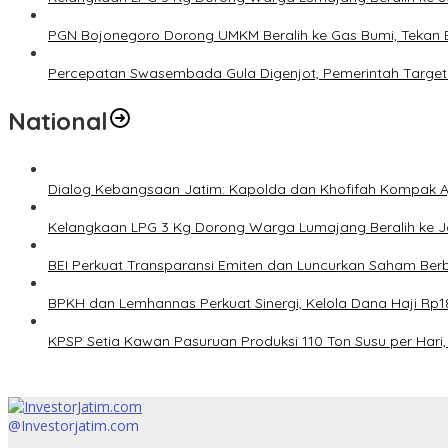
PGN Bojonegoro Dorong UMKM Beralih ke Gas Bumi, Tekan 
Percepatan Swasembada Gula Digenjot, Pemerintah Target
National
Dialog Kebangsaan Jatim: Kapolda dan Khofifah Kompak Aj
Kelangkaan LPG 3 Kg Dorong Warga Lumajang Beralih ke 
BEI Perkuat Transparansi Emiten dan Luncurkan Saham Berb
BPKH dan Lemhannas Perkuat Sinergi, Kelola Dana Haji Rp18
KPSP Setia Kawan Pasuruan Produksi 110 Ton Susu per Hari, 
@Investorjatim.com