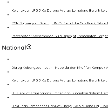
Kelangkaan LPG 3 Kg Dorong Warga Lumajang Beralih ke 
PGN Bojonegoro Dorong UMKM Beralih ke Gas Bumi, Tekan 
Percepatan Swasembada Gula Digenjot, Pemerintah Target
National
Dialog Kebangsaan Jatim: Kapolda dan Khofifah Kompak Aj
Kelangkaan LPG 3 Kg Dorong Warga Lumajang Beralih ke 
BEI Perkuat Transparansi Emiten dan Luncurkan Saham Berb
BPKH dan Lemhannas Perkuat Sinergi, Kelola Dana Haji Rp18