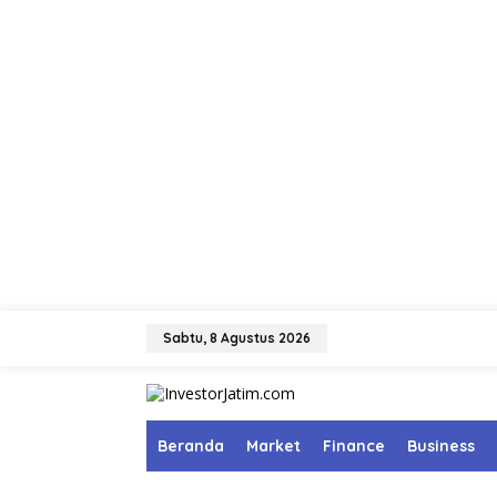
L
e
Sabtu, 8 Agustus 2026
w
a
t
i
k
Beranda
Market
Finance
Business
e
k