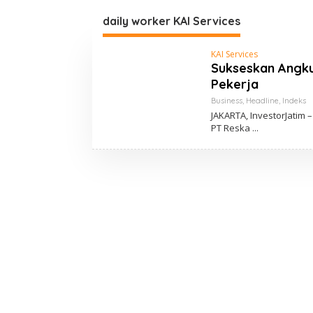
o
n
daily worker KAI Services
t
e
n
KAI Services
Sukseskan Angku
Pekerja
Business
,
Headline
,
Indeks
JAKARTA, InvestorJatim
PT Reska