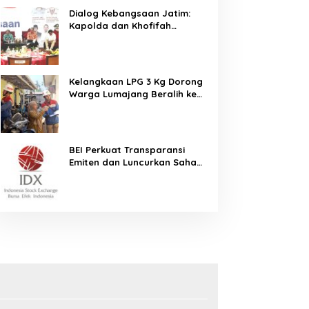
Dialog Kebangsaan Jatim:
Kapolda dan Khofifah
Kompak Ajak Tangkal Hoaks
demi Jaga Iklim Investasi
Kelangkaan LPG 3 Kg Dorong
Warga Lumajang Beralih ke
Jaringan Gas PGN, Pasokan
Terjamin dan Pembayaran
Makin Mudah
BEI Perkuat Transparansi
Emiten dan Luncurkan Saham
Berbasis Hijau, IHSG Menguat
0,64 Persen