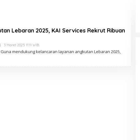
tan Lebaran 2025, KAI Services Rekrut Ribuan
|
3 Maret 2025 11:11 WIB
O
L
 – Guna mendukung kelancaran layanan angkutan Lebaran 2025,
E
H
R
E
D
A
K
S
I