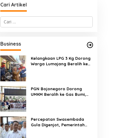
Cari Artikel
C
a
r
i
u
Business
n
t
u
Kelangkaan LPG 3 Kg Dorong
k
Warga Lumajang Beralih ke
:
Jaringan Gas PGN, Pasokan
Terjamin dan Pembayaran
Makin Mudah
PGN Bojonegoro Dorong
UMKM Beralih ke Gas Bumi,
Tekan Biaya Operasional dan
Tingkatkan Daya Saing
Percepatan Swasembada
Gula Digenjot, Pemerintah
Targetkan Peremajaan
100.000 Hektare Tebu per