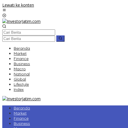
Lewati ke konten
Beranda
Market
Finance
Business
Macro
National
Global
Lifestyle
Index
Beranda
Market
Finance
Business