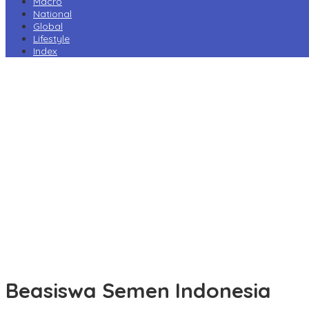
Macro
National
Global
Lifestyle
Index
Harga Pertamax Turun per 1 Agustus, Pertamina Pangkas Tarif
hingga Rp1.000 per Liter
Prabowo Minta Kampus Gandeng PT PAL, Industri Perkapalan
Nasional Bersiap Naik Kelas
Tarif Impor AS Tak Beri Keunggulan, Industri Sepatu RI Desak
Pemerintah Kejar Tarif 0%
Perry Warjiyo Mundur, Destry Damayanti Jabat Gubernur BI
Sementara
Komisi VI DPR Dukung Konsolidasi Galangan, PT PAL Pimpin
Penguatan Industri Maritim
Beasiswa Semen Indonesia