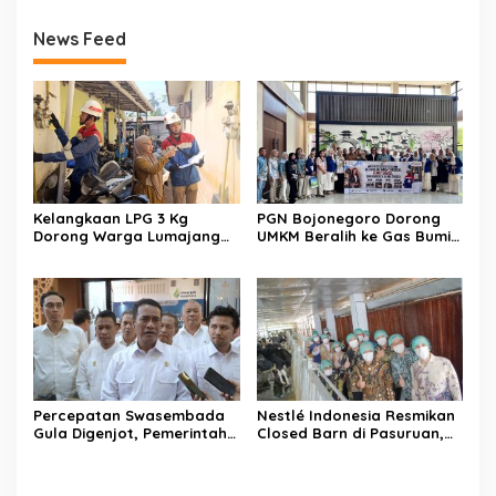
News Feed
Kelangkaan LPG 3 Kg
PGN Bojonegoro Dorong
Dorong Warga Lumajang
UMKM Beralih ke Gas Bumi,
Beralih ke Jaringan Gas
Tekan Biaya Operasional
PGN, Pasokan Terjamin dan
dan Tingkatkan Daya Saing
Pembayaran Makin Mudah
Percepatan Swasembada
Nestlé Indonesia Resmikan
Gula Digenjot, Pemerintah
Closed Barn di Pasuruan,
Targetkan Peremajaan
Wamenko Pangan
100.000 Hektare Tebu per
Optimistis Produktivitas
Tahun
Susu Nasional Meningkat