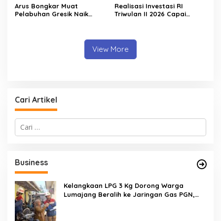
Arus Bongkar Muat
Realisasi Investasi RI
Pelabuhan Gresik Naik
Triwulan II 2026 Capai
18,7% pada Semester I
Rp511,8 Triliun, Hong Kong
2026, Pelindo Multi Terminal
Geser Singapura sebagai
Tambah Tiga Pelanggan
Investor Terbesar
Baru
View More
Cari Artikel
C
a
r
i
u
Business
n
t
u
Kelangkaan LPG 3 Kg Dorong Warga
k
Lumajang Beralih ke Jaringan Gas PGN,
:
Pasokan Terjamin dan Pembayaran Makin
Mudah