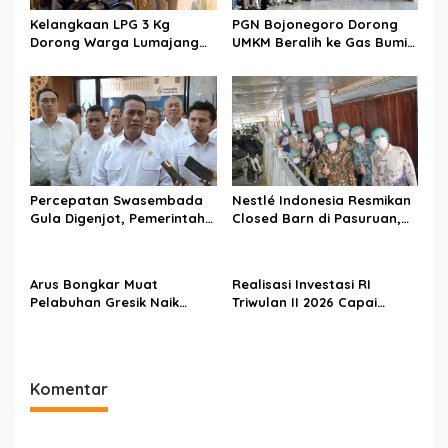
Kelangkaan LPG 3 Kg
PGN Bojonegoro Dorong
Dorong Warga Lumajang
UMKM Beralih ke Gas Bumi,
Beralih ke Jaringan Gas
Tekan Biaya Operasional
PGN, Pasokan Terjamin dan
dan Tingkatkan Daya Saing
Pembayaran Makin Mudah
Percepatan Swasembada
Nestlé Indonesia Resmikan
Gula Digenjot, Pemerintah
Closed Barn di Pasuruan,
Targetkan Peremajaan
Wamenko Pangan
100.000 Hektare Tebu per
Optimistis Produktivitas
Tahun
Susu Nasional Meningkat
Arus Bongkar Muat
Realisasi Investasi RI
Pelabuhan Gresik Naik
Triwulan II 2026 Capai
18,7% pada Semester I
Rp511,8 Triliun, Hong Kong
2026, Pelindo Multi Terminal
Geser Singapura sebagai
Tambah Tiga Pelanggan
Investor Terbesar
Baru
Komentar