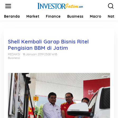
L
e
w
a
Beranda
Market
Finance
Business
Macro
Natio
t
i
k
e
k
Shell Kembali Garap Bisnis Ritel
o
Pengisian BBM di Jatim
n
t
REDAKSI
18 Januari 2019 23:00 WIB
Business
e
n