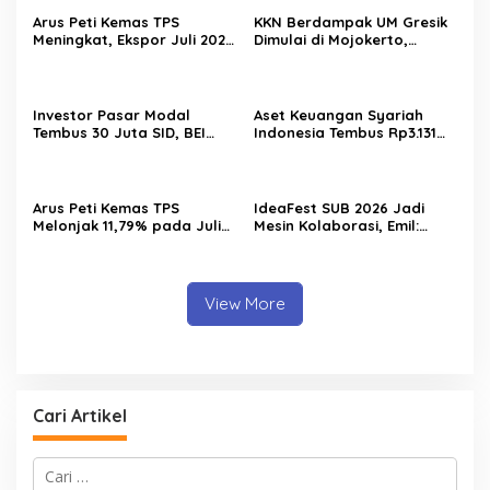
Arus Peti Kemas TPS
KKN Berdampak UM Gresik
Meningkat, Ekspor Juli 2026
Dimulai di Mojokerto,
Tumbuh 20,54 Persen
Mahasiswa Siapkan
Program Pemberdayaan
Desa
Investor Pasar Modal
Aset Keuangan Syariah
Tembus 30 Juta SID, BEI
Indonesia Tembus Rp3.131
Catat Rekor Baru
Triliun pada 2025
Arus Peti Kemas TPS
IdeaFest SUB 2026 Jadi
Melonjak 11,79% pada Juli
Mesin Kolaborasi, Emil:
2026
Jatim Harus Melahirkan
Generasi Baru Pengusaha
View More
Cari Artikel
C
a