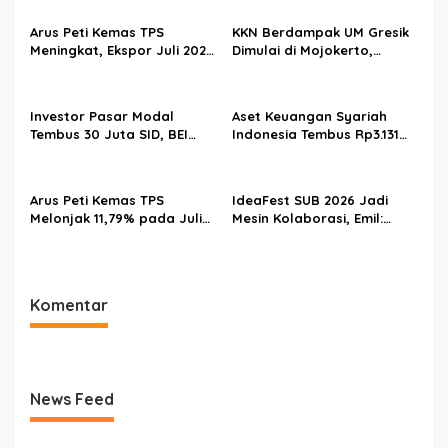
Arus Peti Kemas TPS
KKN Berdampak UM Gresik
Meningkat, Ekspor Juli 2026
Dimulai di Mojokerto,
Tumbuh 20,54 Persen
Mahasiswa Siapkan
Program Pemberdayaan
Desa
Investor Pasar Modal
Aset Keuangan Syariah
Tembus 30 Juta SID, BEI
Indonesia Tembus Rp3.131
Catat Rekor Baru
Triliun pada 2025
Arus Peti Kemas TPS
IdeaFest SUB 2026 Jadi
Melonjak 11,79% pada Juli
Mesin Kolaborasi, Emil:
2026
Jatim Harus Melahirkan
Generasi Baru Pengusaha
Komentar
News Feed