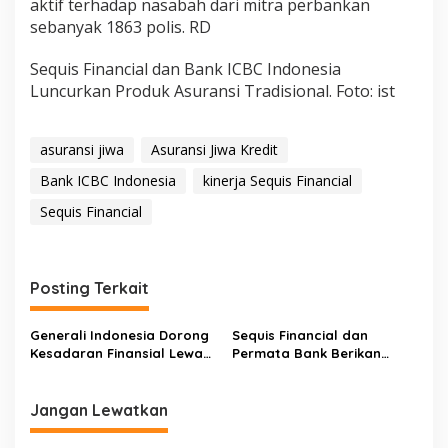
aktif terhadap nasabah dari mitra perbankan
sebanyak 1863 polis. RD
Sequis Financial dan Bank ICBC Indonesia
Luncurkan Produk Asuransi Tradisional. Foto: ist
asuransi jiwa
Asuransi Jiwa Kredit
Bank ICBC Indonesia
kinerja Sequis Financial
Sequis Financial
Posting Terkait
Generali Indonesia Dorong
Sequis Financial dan
Kesadaran Finansial Lewat
Permata Bank Berikan
Kampanye Global
Perlindungan Asuransi Jiwa
#HereNow
Kredit
Nasabah PermataKPR
Jangan Lewatkan