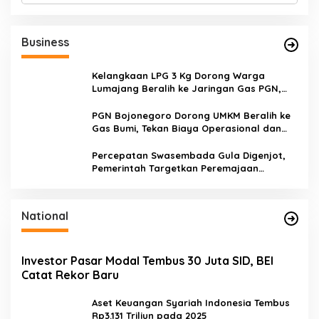
r
i
u
Business
n
t
u
Kelangkaan LPG 3 Kg Dorong Warga
k
Lumajang Beralih ke Jaringan Gas PGN,
:
Pasokan Terjamin dan Pembayaran Makin
Mudah
PGN Bojonegoro Dorong UMKM Beralih ke
Gas Bumi, Tekan Biaya Operasional dan
Tingkatkan Daya Saing
Percepatan Swasembada Gula Digenjot,
Pemerintah Targetkan Peremajaan
100.000 Hektare Tebu per Tahun
National
Investor Pasar Modal Tembus 30 Juta SID, BEI
Catat Rekor Baru
Aset Keuangan Syariah Indonesia Tembus
Rp3.131 Triliun pada 2025