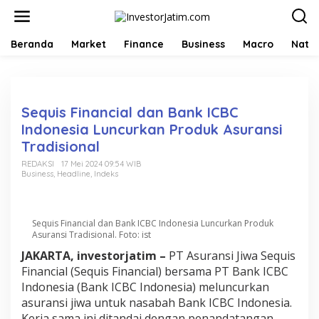
L
e
w
a
Beranda
Market
Finance
Business
Macro
Natio
t
i
k
e
k
Sequis Financial dan Bank ICBC
o
Indonesia Luncurkan Produk Asuransi
n
Tradisional
t
e
REDAKSI
17 Mei 2024 09:54 WIB
n
Business
,
Headline
,
Indeks
Sequis Financial dan Bank ICBC Indonesia Luncurkan Produk
Asuransi Tradisional. Foto: ist
JAKARTA, investorjatim –
PT Asuransi Jiwa Sequis
Financial (Sequis Financial) bersama PT Bank ICBC
Indonesia (Bank ICBC Indonesia) meluncurkan
asuransi jiwa untuk nasabah Bank ICBC Indonesia.
Kerja sama ini ditandai dengan penandatangan