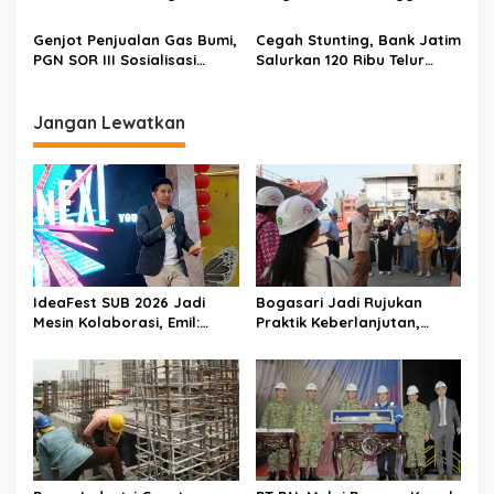
Susu Formula Ke Pemkab
PGN Area Surabaya Gelar
Jombang
Temu Pelanggan
Genjot Penjualan Gas Bumi,
Cegah Stunting, Bank Jatim
PGN SOR III Sosialisasi
Salurkan 120 Ribu Telur
Program Promosi Gasline
kepada Pemkab Lumajang
ke Pelanggan Industri
Jangan Lewatkan
IdeaFest SUB 2026 Jadi
Bogasari Jadi Rujukan
Mesin Kolaborasi, Emil:
Praktik Keberlanjutan,
Jatim Harus Melahirkan
Puluhan Profesional
Generasi Baru Pengusaha
Sustainability Belajar
Langsung ke Pabrik