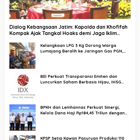
Dialog Kebangsaan Jatim: Kapolda dan Khofifah
Kompak Ajak Tangkal Hoaks demi Jaga Iklim
Investasi
Kelangkaan LPG 3 Kg Dorong Warga
Lumajang Beralih ke Jaringan Gas PGN,
Pasokan Terjamin dan Pembayaran Makin
Mudah
BEI Perkuat Transparansi Emiten dan
Luncurkan Saham Berbasis Hijau, IHSG
Menguat 0,64 Persen
BPKH dan Lemhannas Perkuat Sinergi,
Kelola Dana Haji Rp184,45 Triliun dengan
Tata Kelola Berkelanjutan
KPSP Setia Kawan Pasuruan Produksi 110