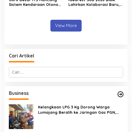
Sistem Kendaraan Otonom
Lahirkan Kolaborasi Baru,
Terintegrasi untuk Jaga
Bukan Sekadar Festival
Kedaulatan Laut Indonesia
Kreatif
View More
Cari Artikel
C
a
r
i
u
Business
n
t
u
Kelangkaan LPG 3 Kg Dorong Warga
k
Lumajang Beralih ke Jaringan Gas PGN,
:
Pasokan Terjamin dan Pembayaran Makin
Mudah