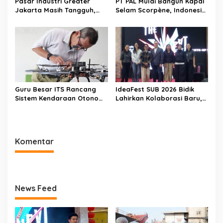
Pasar Industri Greater
PT PAL Mulai Bangun Kapal
Jakarta Masih Tangguh,
Selam Scorpène, Indonesia
Investor Kini Lebih Selektif
Masuki Era Produksi Kapal
Ekspansi
Selam Nasional
Guru Besar ITS Rancang
IdeaFest SUB 2026 Bidik
Sistem Kendaraan Otonom
Lahirkan Kolaborasi Baru,
Terintegrasi untuk Jaga
Bukan Sekadar Festival
Kedaulatan Laut Indonesia
Kreatif
Komentar
News Feed