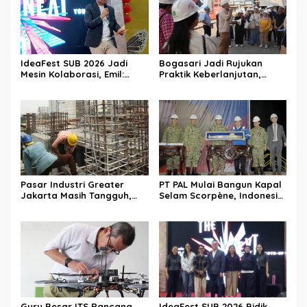
IdeaFest SUB 2026 Jadi
Bogasari Jadi Rujukan
Mesin Kolaborasi, Emil:
Praktik Keberlanjutan,
Jatim Harus Melahirkan
Puluhan Profesional
Generasi Baru Pengusaha
Sustainability Belajar
Langsung ke Pabrik
Pasar Industri Greater
PT PAL Mulai Bangun Kapal
Jakarta Masih Tangguh,
Selam Scorpène, Indonesia
Investor Kini Lebih Selektif
Masuki Era Produksi Kapal
Ekspansi
Selam Nasional
Guru Besar ITS Rancang
IdeaFest SUB 2026 Bidik