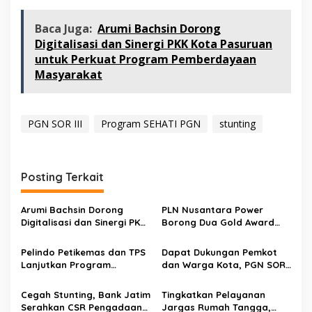
Baca Juga:
Arumi Bachsin Dorong
Digitalisasi dan Sinergi PKK Kota Pasuruan
untuk Perkuat Program Pemberdayaan
Masyarakat
PGN SOR III
Program SEHATI PGN
stunting
Posting Terkait
Arumi Bachsin Dorong
PLN Nusantara Power
Digitalisasi dan Sinergi PKK
Borong Dua Gold Award
Kota Pasuruan untuk
GENTING 2025, Perkuat
Perkuat Program
Peran Strategis BUMN
Pelindo Petikemas dan TPS
Dapat Dukungan Pemkot
Pemberdayaan
Cegah Stunting
Lanjutkan Program
dan Warga Kota, PGN SOR
Masyarakat
Pengentasan Stunting di
III Tahun ini Mulai Bangun
Semampir
Jargas 44.000 SR di
Cegah Stunting, Bank Jatim
Tingkatkan Pelayanan
Surabaya
Serahkan CSR Pengadaan
Jargas Rumah Tangga,