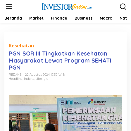
L
e
w
a
Beranda
Market
Finance
Business
Macro
Natio
t
i
k
e
k
Kesehatan
o
PGN SOR III Tingkatkan Kesehatan
n
Masyarakat Lewat Program SEHATI
t
e
PGN
n
REDAKSI
22 Agustus 2024 17:35 WIB
Headline
,
Indeks
,
Lifestyle