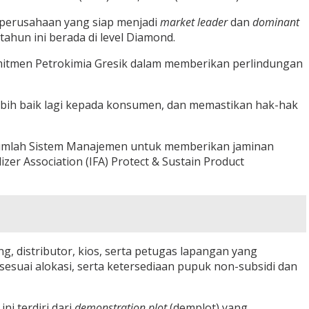
u, perusahaan yang siap menjadi
market
leader
dan
dominant
hun ini berada di level Diamond.
komitmen Petrokimia Gresik dalam memberikan perlindungan
bih baik lagi kepada konsumen, dan memastikan hak-hak
jumlah Sistem Manajemen untuk memberikan jaminan
zer Association (IFA) Protect & Sustain Product
g, distributor, kios, serta petugas lapangan yang
sesuai alokasi, serta ketersediaan pupuk non-subsidi dan
i terdiri dari
demonstration
plot
(demplot) yang