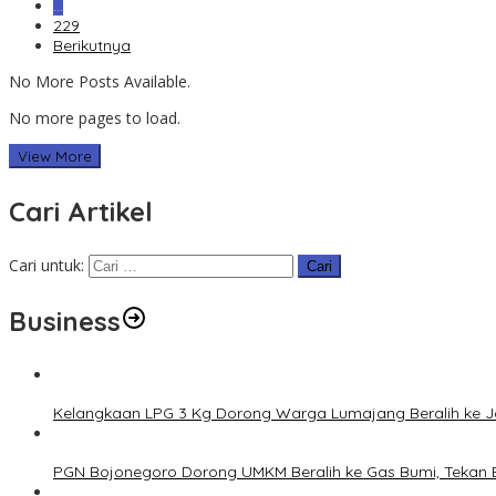
…
229
Berikutnya
No More Posts Available.
No more pages to load.
View More
Cari Artikel
Cari untuk:
Business
Kelangkaan LPG 3 Kg Dorong Warga Lumajang Beralih ke 
PGN Bojonegoro Dorong UMKM Beralih ke Gas Bumi, Tekan 