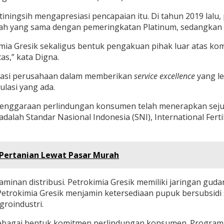
atiningsih mengapresiasi pencapaian itu. Di tahun 2019 lal
rah yang sama dengan pemeringkatan Platinum, sedangkan ta
okimia Gresik sekaligus bentuk pengakuan pihak luar atas 
s,” kata Digna.
vasi perusahaan dalam memberikan
service
excellence
yang le
lasi yang ada.
elenggaraan perlindungan konsumen telah menerapkan se
ah Standar Nasional Indonesia (SNI), International Fertili
 Pertanian Lewat Pasar Murah
minan distribusi. Petrokimia Gresik memiliki jaringan gudan
 Petrokimia Gresik menjamin ketersediaan pupuk bersubsidi 
roindustri.
sebagai bentuk komitmen perlindungan konsumen. Program in