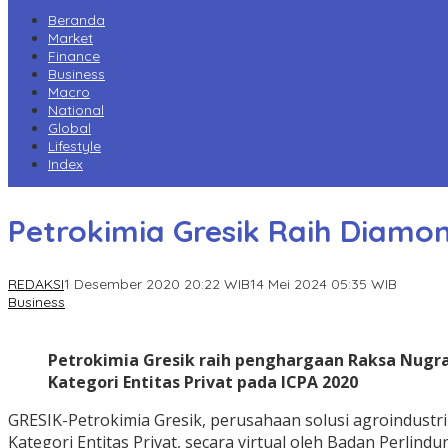
Beranda
Market
Finance
Business
Macro
National
Global
Lifestyle
Index
Petrokimia Gresik Raih Diamon
REDAKSI
1 Desember 2020 20:22 WIB
14 Mei 2024 05:35 WIB
Business
Petrokimia Gresik raih penghargaan Raksa Nugr
Kategori Entitas Privat pada ICPA 2020
GRESIK-Petrokimia Gresik, perusahaan solusi agroindustr
Kategori Entitas Privat, secara virtual oleh Badan Perli