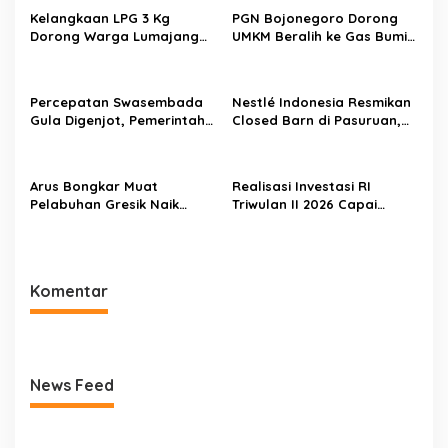
Kelangkaan LPG 3 Kg
PGN Bojonegoro Dorong
Dorong Warga Lumajang
UMKM Beralih ke Gas Bumi,
Beralih ke Jaringan Gas
Tekan Biaya Operasional
PGN, Pasokan Terjamin dan
dan Tingkatkan Daya Saing
Pembayaran Makin Mudah
Percepatan Swasembada
Nestlé Indonesia Resmikan
Gula Digenjot, Pemerintah
Closed Barn di Pasuruan,
Targetkan Peremajaan
Wamenko Pangan
100.000 Hektare Tebu per
Optimistis Produktivitas
Tahun
Susu Nasional Meningkat
Arus Bongkar Muat
Realisasi Investasi RI
Pelabuhan Gresik Naik
Triwulan II 2026 Capai
18,7% pada Semester I
Rp511,8 Triliun, Hong Kong
2026, Pelindo Multi Terminal
Geser Singapura sebagai
Tambah Tiga Pelanggan
Investor Terbesar
Baru
Komentar
News Feed