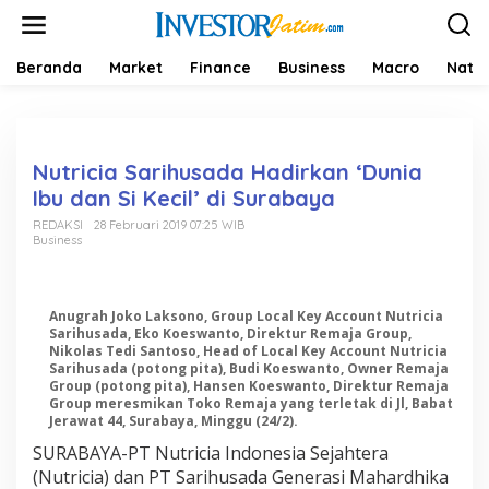
L
e
w
a
Beranda
Market
Finance
Business
Macro
Natio
t
i
k
e
k
Nutricia Sarihusada Hadirkan ‘Dunia
o
Ibu dan Si Kecil’ di Surabaya
n
t
REDAKSI
28 Februari 2019 07:25 WIB
Business
e
n
Anugrah Joko Laksono, Group Local Key Account Nutricia
Sarihusada, Eko Koeswanto, Direktur Remaja Group,
Nikolas Tedi Santoso, Head of Local Key Account Nutricia
Sarihusada (potong pita), Budi Koeswanto, Owner Remaja
Group (potong pita), Hansen Koeswanto, Direktur Remaja
Group meresmikan Toko Remaja yang terletak di Jl, Babat
Jerawat 44, Surabaya, Minggu (24/2).
SURABAYA-PT Nutricia Indonesia Sejahtera
(Nutricia) dan PT Sarihusada Generasi Mahardhika