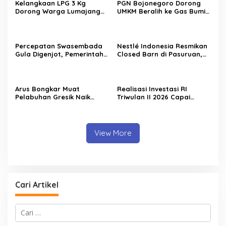
Kelangkaan LPG 3 Kg
PGN Bojonegoro Dorong
Dorong Warga Lumajang
UMKM Beralih ke Gas Bumi,
Beralih ke Jaringan Gas
Tekan Biaya Operasional
PGN, Pasokan Terjamin dan
dan Tingkatkan Daya Saing
Pembayaran Makin Mudah
Percepatan Swasembada
Nestlé Indonesia Resmikan
Gula Digenjot, Pemerintah
Closed Barn di Pasuruan,
Targetkan Peremajaan
Wamenko Pangan
100.000 Hektare Tebu per
Optimistis Produktivitas
Tahun
Susu Nasional Meningkat
Arus Bongkar Muat
Realisasi Investasi RI
Pelabuhan Gresik Naik
Triwulan II 2026 Capai
18,7% pada Semester I
Rp511,8 Triliun, Hong Kong
2026, Pelindo Multi Terminal
Geser Singapura sebagai
Tambah Tiga Pelanggan
Investor Terbesar
Baru
View More
Cari Artikel
C
a