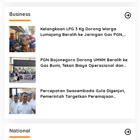
r
i
u
Business
n
t
u
Kelangkaan LPG 3 Kg Dorong Warga
k
Lumajang Beralih ke Jaringan Gas PGN,
:
Pasokan Terjamin dan Pembayaran Makin
Mudah
PGN Bojonegoro Dorong UMKM Beralih ke
Gas Bumi, Tekan Biaya Operasional dan
Tingkatkan Daya Saing
Percepatan Swasembada Gula Digenjot,
Pemerintah Targetkan Peremajaan
100.000 Hektare Tebu per Tahun
National