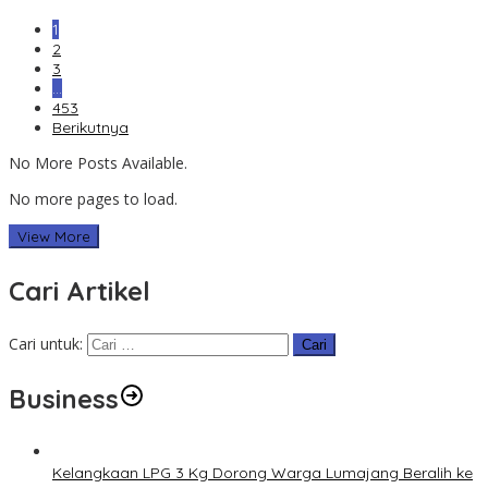
1
2
3
…
453
Berikutnya
No More Posts Available.
No more pages to load.
View More
Cari Artikel
Cari untuk:
Business
Kelangkaan LPG 3 Kg Dorong Warga Lumajang Beralih ke