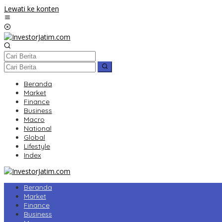
Lewati ke konten
Beranda
Market
Finance
Business
Macro
National
Global
Lifestyle
Index
Beranda
Market
Finance
Business