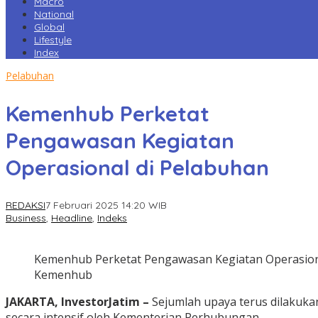
Macro
National
Global
Lifestyle
Index
Pelabuhan
Kemenhub Perketat
Pengawasan Kegiatan
Operasional di Pelabuhan
REDAKSI
7 Februari 2025 14:20 WIB
Business
,
Headline
,
Indeks
Kemenhub Perketat Pengawasan Kegiatan Operasiona
Kemenhub
JAKARTA, InvestorJatim –
Sejumlah upaya terus dilakuka
secara intensif oleh Kementerian Perhubungan