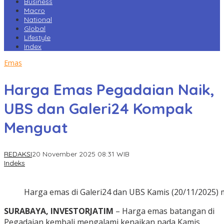
Business
Macro
National
Global
Lifestyle
Index
Emas
Harga Emas Pegadaian Naik,
UBS dan Galeri24 Kompak
Menguat
REDAKSI
20 November 2025 08:31 WIB
Indeks
Harga emas di Galeri24 dan UBS Kamis (20/11/2025)
SURABAYA, INVESTORJATIM
– Harga emas batangan di
Pegadaian kembali mengalami kenaikan pada Kamis