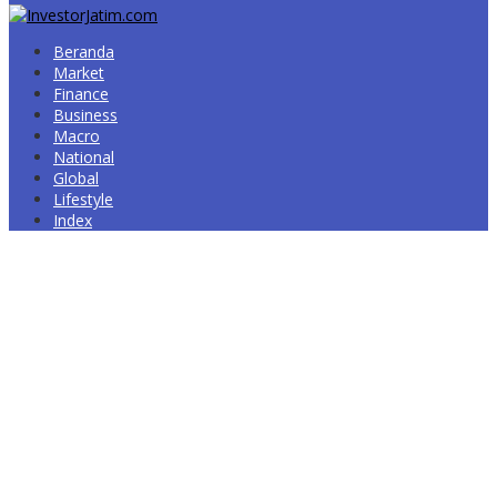
Beranda
Market
Finance
Business
Macro
National
Global
Lifestyle
Index