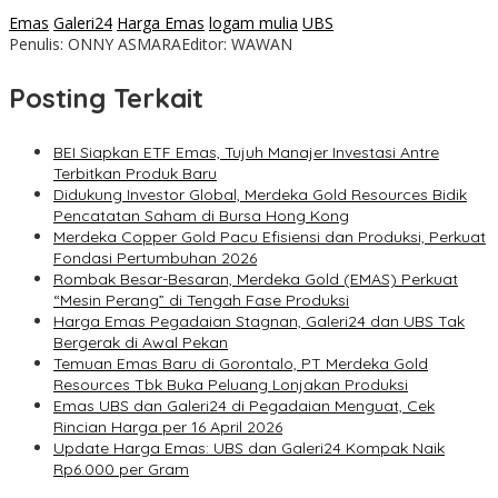
Emas
Galeri24
Harga Emas
logam mulia
UBS
Penulis: ONNY ASMARA
Editor: WAWAN
Posting Terkait
BEI Siapkan ETF Emas, Tujuh Manajer Investasi Antre
Terbitkan Produk Baru
Didukung Investor Global, Merdeka Gold Resources Bidik
Pencatatan Saham di Bursa Hong Kong
Merdeka Copper Gold Pacu Efisiensi dan Produksi, Perkuat
Fondasi Pertumbuhan 2026
Rombak Besar-Besaran, Merdeka Gold (EMAS) Perkuat
“Mesin Perang” di Tengah Fase Produksi
Harga Emas Pegadaian Stagnan, Galeri24 dan UBS Tak
Bergerak di Awal Pekan
Temuan Emas Baru di Gorontalo, PT Merdeka Gold
Resources Tbk Buka Peluang Lonjakan Produksi
Emas UBS dan Galeri24 di Pegadaian Menguat, Cek
Rincian Harga per 16 April 2026
Update Harga Emas: UBS dan Galeri24 Kompak Naik
Rp6.000 per Gram