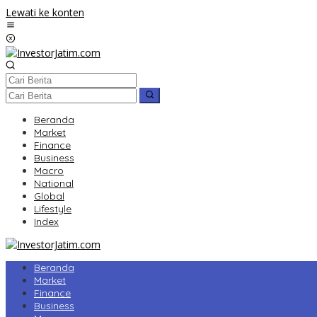
Lewati ke konten
Beranda
Market
Finance
Business
Macro
National
Global
Lifestyle
Index
Beranda
Market
Finance
Business