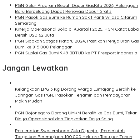
PGN Gelar Program Bedah Dapur GasKita 2026, Pelanggan
Baru Berpeluang Dapat Renovasi Dapur Gratis
PGN Pasok Gas Bumi ke Rumah Sakit Panti Wilasa Citarum
Semarang
Kinerja Operasional Solid di Kuartal I 2025, PGN Catat Laba
Bersih USD 62 Juta
PGN Siapkan Satgas Nataru 2024, Pastikan Penyaluran Gas
Bumi ke 815.000 Pelanggan
PGN Suplai Gas Bumi 9.49 BBTUD ke PT Freeport Indonesia
Jangan Lewatkan
Kelangkaan LPG 3 Kg Dorong Warga Lumajang Beralih ke
Jaringan Gas PGN, Pasokan Terjamin dan Pembayaran
Makin Mudah
PGN Bojonegoro Dorong UMKM Beralih ke Gas Bumi, Tekan
Biaya Operasional dan Tingkatkan Daya Saing
Percepatan Swasembada Gula Digenjot, Pemerintah
Targetkan Peremajaan 100.000 Hektare Tebu per Tahun