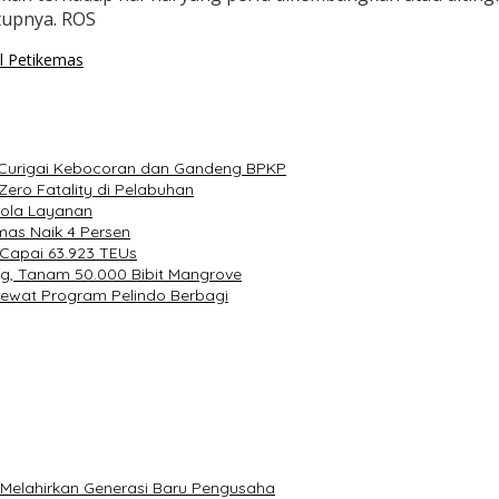
tupnya. ROS
l Petikemas
a Curigai Kebocoran dan Gandeng BPKP
ero Fatality di Pelabuhan
lola Layanan
mas Naik 4 Persen
 Capai 63.923 TEUs
ng, Tanam 50.000 Bibit Mangrove
Lewat Program Pelindo Berbagi
s Melahirkan Generasi Baru Pengusaha