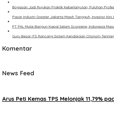
Bogasari Jadi Rujukan Praktik Keberlanjutan, Puluhan Profes
Pasar Industri Greater Jakarta Masih Tangguh, Investor Kini L
PT PAL Mulai Bangun Kapal Selam Scorpène, Indonesia Masu
Guru Besar ITS Rancang Sistem Kendaraan Otonom Terinteg
Komentar
News Feed
Arus Peti Kemas TPS Melonjak 11,79% pad