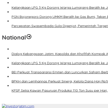
Kelangkaan LPG 3 Kg Dorong Warga Lumajang Beralih ke 
PGN Bojonegoro Dorong UMKM Beralih ke Gas Bumi, Tekan 
Percepatan Swasembada Gula Digenjot, Pemerintah Target
National
Dialog Kebangsaan Jatim: Kapolda dan Khofifah Kompak Aj
Kelangkaan LPG 3 Kg Dorong Warga Lumajang Beralih ke 
BEI Perkuat Transparansi Emiten dan Luncurkan Saham Berb
BPKH dan Lemhannas Perkuat Sinergi, Kelola Dana Haji Rp18
KPSP Setia Kawan Pasuruan Produksi 110 Ton Susu per Hari, 