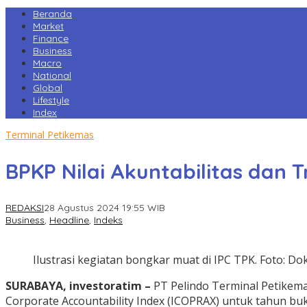
Beranda
Market
Finance
Business
Macro
National
Global
Lifestyle
Index
Terminal Petikemas
BPKP Nilai Akuntabilitas dan 
REDAKSI
28 Agustus 2024 19:55 WIB
Business
,
Headline
,
Indeks
Ilustrasi kegiatan bongkar muat di IPC TPK. Foto: Dok
SURABAYA, investoratim –
PT Pelindo Terminal Petikemas
Corporate Accountability Index (ICOPRAX) untuk tahun 