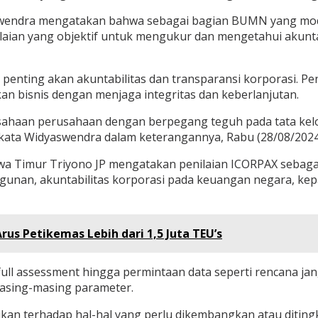
swendra mengatakan bahwa sebagai bagian BUMN yang mod
aian yang objektif untuk mengukur dan mengetahui akunta
 penting akan akuntabilitas dan transparansi korporasi. P
 bisnis dengan menjaga integritas dan keberlanjutan.
haan perusahaan dengan berpegang teguh pada tata kelol
,” kata Widyaswendra dalam keterangannya, Rabu (28/08/2024
 Timur Triyono JP mengatakan penilaian ICORPAX sebagai b
unan, akuntabilitas korporasi pada keuangan negara, kepatu
us Petikemas Lebih dari 1,5 Juta TEU’s
 full assessment hingga permintaan data seperti rencana j
masing-masing parameter.
kan terhadap hal-hal yang perlu dikembangkan atau diting