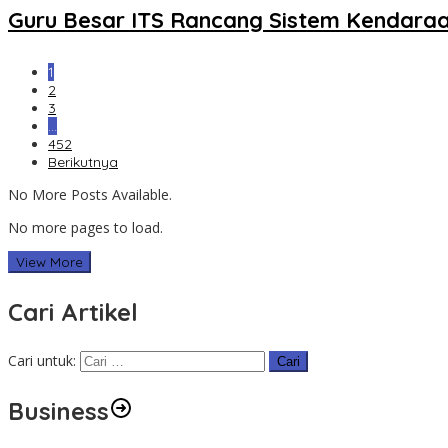
Guru Besar ITS Rancang Sistem Kendaraa
1
2
3
…
452
Berikutnya
No More Posts Available.
No more pages to load.
View More
Cari Artikel
Cari untuk:
Business