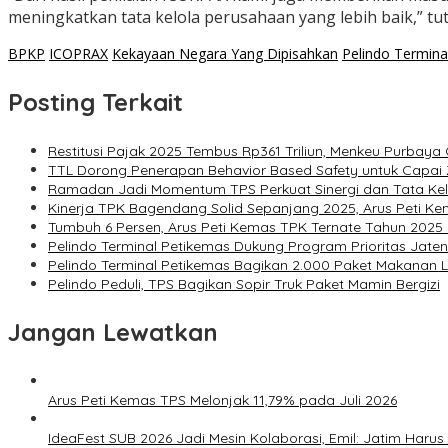
meningkatkan tata kelola perusahaan yang lebih baik,” tu
BPKP
ICOPRAX
Kekayaan Negara Yang Dipisahkan
Pelindo Termina
Posting Terkait
Restitusi Pajak 2025 Tembus Rp361 Triliun, Menkeu Purbay
TTL Dorong Penerapan Behavior Based Safety untuk Capai Z
Ramadan Jadi Momentum TPS Perkuat Sinergi dan Tata Ke
Kinerja TPK Bagendang Solid Sepanjang 2025, Arus Peti Ke
Tumbuh 6 Persen, Arus Peti Kemas TPK Ternate Tahun 2025
Pelindo Terminal Petikemas Dukung Program Prioritas Jate
Pelindo Terminal Petikemas Bagikan 2.000 Paket Makanan 
Pelindo Peduli, TPS Bagikan Sopir Truk Paket Mamin Bergizi
Jangan Lewatkan
Arus Peti Kemas TPS Melonjak 11,79% pada Juli 2026
IdeaFest SUB 2026 Jadi Mesin Kolaborasi, Emil: Jatim Haru