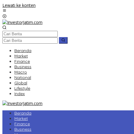
Lewati ke konten
Beranda
Market
Finance
Business
Macro
National
Global
Lifestyle
Index
Beranda
Market
Finance
Business