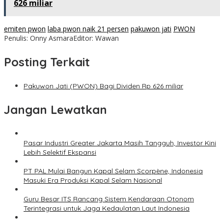
626 miliar
emiten pwon
laba pwon naik 21 persen
pakuwon jati
PWON
Penulis: Onny Asmara
Editor: Wawan
Posting Terkait
Pakuwon Jati (PWON) Bagi Dividen Rp 626 miliar
Jangan Lewatkan
Pasar Industri Greater Jakarta Masih Tangguh, Investor Kini
Lebih Selektif Ekspansi
PT PAL Mulai Bangun Kapal Selam Scorpène, Indonesia
Masuki Era Produksi Kapal Selam Nasional
Guru Besar ITS Rancang Sistem Kendaraan Otonom
Terintegrasi untuk Jaga Kedaulatan Laut Indonesia