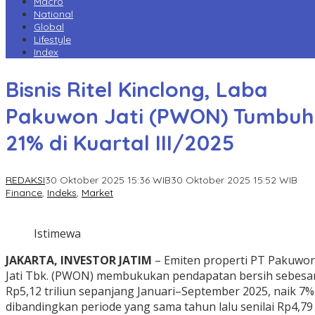
Macro
National
Global
Lifestyle
Index
Bisnis Ritel Kinclong, Laba
Pakuwon Jati (PWON) Tumbuh
21% di Kuartal III/2025
REDAKSI
30 Oktober 2025 15:36 WIB
30 Oktober 2025 15:52 WIB
Finance
,
Indeks
,
Market
Istimewa
JAKARTA, INVESTOR JATIM
– Emiten properti PT Pakuwo
Jati Tbk. (PWON) membukukan pendapatan bersih sebesa
Rp5,12 triliun sepanjang Januari–September 2025, naik 7%
dibandingkan periode yang sama tahun lalu senilai Rp4,79