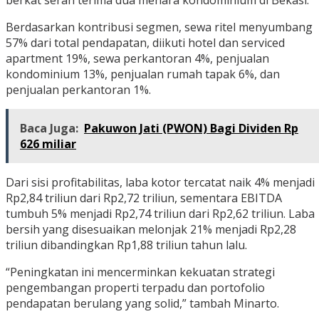
berkat serah terima dua menara kondominium di Bekasi.
Berdasarkan kontribusi segmen, sewa ritel menyumbang
57% dari total pendapatan, diikuti hotel dan serviced
apartment 19%, sewa perkantoran 4%, penjualan
kondominium 13%, penjualan rumah tapak 6%, dan
penjualan perkantoran 1%.
Baca Juga:
Pakuwon Jati (PWON) Bagi Dividen Rp
626 miliar
Dari sisi profitabilitas, laba kotor tercatat naik 4% menjadi
Rp2,84 triliun dari Rp2,72 triliun, sementara EBITDA
tumbuh 5% menjadi Rp2,74 triliun dari Rp2,62 triliun. Laba
bersih yang disesuaikan melonjak 21% menjadi Rp2,28
triliun dibandingkan Rp1,88 triliun tahun lalu.
“Peningkatan ini mencerminkan kekuatan strategi
pengembangan properti terpadu dan portofolio
pendapatan berulang yang solid,” tambah Minarto.