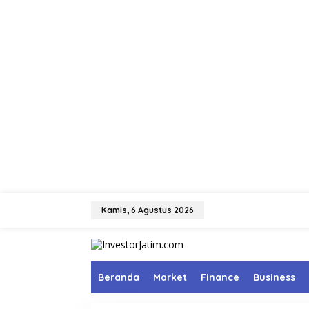
L
e
Kamis, 6 Agustus 2026
w
a
t
i
k
Beranda
Market
Finance
Business
e
k