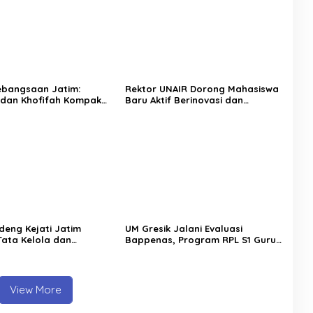
ebangsaan Jatim:
Rektor UNAIR Dorong Mahasiswa
dan Khofifah Kompak
Baru Aktif Berinovasi dan
gkal Hoaks demi Jaga
Manfaatkan Peluang Studi ke
estasi
Luar Negeri
eng Kejati Jatim
UM Gresik Jalani Evaluasi
Tata Kelola dan
Bappenas, Program RPL S1 Guru
an Hukum
Dipastikan Perkuat Mutu
ngan Infrastruktur
Pendidikan
i
View More