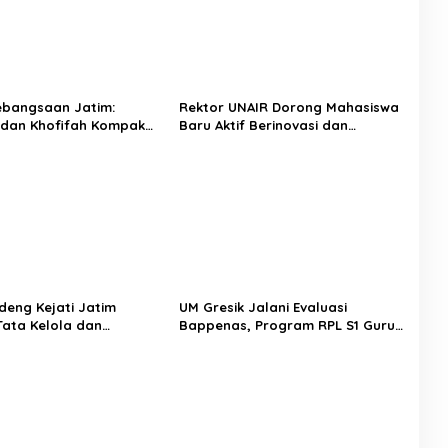
ebangsaan Jatim:
Rektor UNAIR Dorong Mahasiswa
dan Khofifah Kompak
Baru Aktif Berinovasi dan
gkal Hoaks demi Jaga
Manfaatkan Peluang Studi ke
estasi
Luar Negeri
eng Kejati Jatim
UM Gresik Jalani Evaluasi
Tata Kelola dan
Bappenas, Program RPL S1 Guru
an Hukum
Dipastikan Perkuat Mutu
ngan Infrastruktur
Pendidikan
i