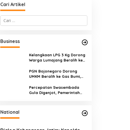
Cari Artikel
C
a
r
i
u
Business
n
t
u
Kelangkaan LPG 3 Kg Dorong
k
Warga Lumajang Beralih ke
:
Jaringan Gas PGN, Pasokan
Terjamin dan Pembayaran
PGN Bojonegoro Dorong
Makin Mudah
UMKM Beralih ke Gas Bumi,
Tekan Biaya Operasional dan
Tingkatkan Daya Saing
Percepatan Swasembada
Gula Digenjot, Pemerintah
Targetkan Peremajaan
100.000 Hektare Tebu per
Tahun
National