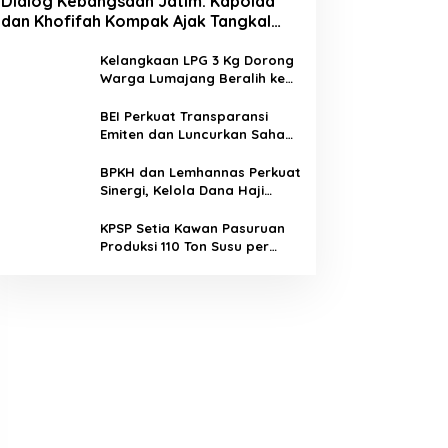
Dialog Kebangsaan Jatim: Kapolda
dan Khofifah Kompak Ajak Tangkal
Hoaks demi Jaga Iklim Investasi
Kelangkaan LPG 3 Kg Dorong
Warga Lumajang Beralih ke
Jaringan Gas PGN, Pasokan
Terjamin dan Pembayaran
BEI Perkuat Transparansi
Makin Mudah
Emiten dan Luncurkan Saham
Berbasis Hijau, IHSG Menguat
0,64 Persen
BPKH dan Lemhannas Perkuat
Sinergi, Kelola Dana Haji
Rp184,45 Triliun dengan Tata
Kelola Berkelanjutan
KPSP Setia Kawan Pasuruan
Produksi 110 Ton Susu per
Hari, Bidik Penuhi Permintaan
Industri 160 Ton