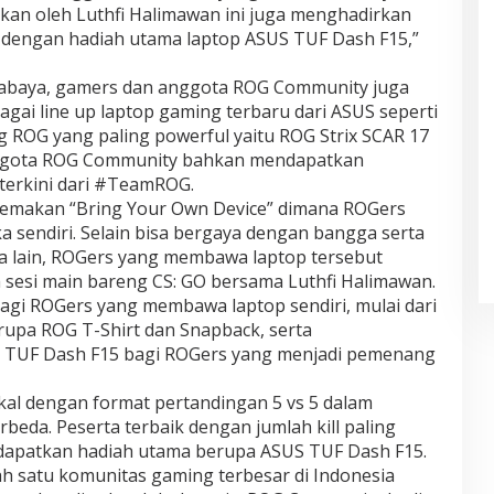
hkan oleh Luthfi Halimawan ini juga menghadirkan
e dengan hadiah utama laptop ASUS TUF Dash F15,”
rabaya, gamers dan anggota ROG Community juga
gai line up laptop gaming terbaru dari ASUS seperti
g ROG yang paling powerful yaitu ROG Strix SCAR 17
anggota ROG Community bahkan mendapatkan
 terkini dari #TeamROG.
rtemakan “Bring Your Own Device” dimana ROGers
sendiri. Selain bisa bergaya dengan bangga serta
 lain, ROGers yang membawa laptop tersebut
 sesi main bareng CS: GO bersama Luthfi Halimawan.
gi ROGers yang membawa laptop sendiri, mulai dari
upa ROG T-Shirt dan Snapback, serta
TUF Dash F15 bagi ROGers yang menjadi pemenang
kal dengan format pertandingan 5 vs 5 dalam
eda. Peserta terbaik dengan jumlah kill paling
dapatkan hadiah utama berupa ASUS TUF Dash F15.
h satu komunitas gaming terbesar di Indonesia