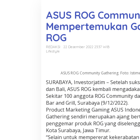
o
n
ASUS ROG Communi
t
e
Mempertemukan G
n
ROG
REDAKSI
22 Desember 2022 23:37 WIB
Lifestyle
ASUS ROG Community Gathering. Foto: Isti
SURABAYA, Investorjatim – Setelah suks
dan Bali, ASUS ROG kembali mengadaka
Sekitar 100 anggota ROG Community da
Bar and Grill, Surabaya (9/12/2022).
Product Marketing Gaming ASUS Indon
Gathering sendiri merupakan ajang be
penggemar produk ROG yang diselengga
Kota Surabaya, Jawa Timur.
“Selain untuk mempererat kekerabatan 