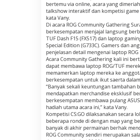
bertemu via online, acara yang dimeria
talkshow interaktif dan kompetisi gam
kata Vany.
Di acara ROG Community Gathering Su
berkesempatan menjajal langsung berba
TUF Dash F15 (FX517) dan laptop gamin
Special Edition (G733C). Gamers dan 
penjelasan detail mengenai laptop ROG
Acara Community Gathering kali ini be
dapat membawa laptop ROG/TUF mereka 
memamerkan laptop mereka ke anggota
berkesempatan untuk ikut saerta dalam
“Banyak sekali keuntungan tambahan ba
mendapatkan merchandise eksklusif ber
berkesempatan membawa pulang ASUS 
hadiah utama acara ini,” kata Vany.
Kompetisi CS:GO dilaksanakan secara lo
beberapa ronde di dengan map yang berb
banyak di akhir permainan berhak men
ROG Community sendiri merupakan sala