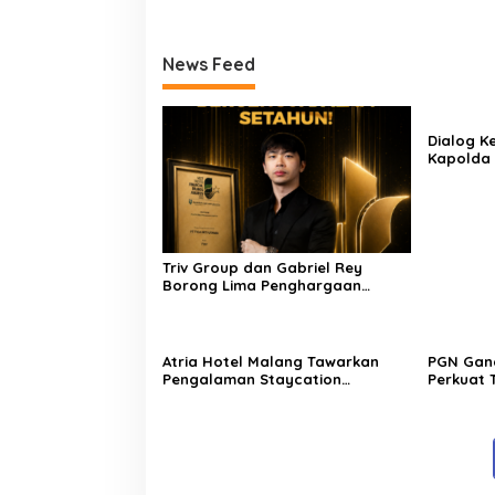
News Feed
Dialog K
Kapolda 
Ajak Tan
Iklim Inv
Triv Group dan Gabriel Rey
Borong Lima Penghargaan
Bergengsi dalam Setahun,
Perkuat Posisi sebagai Pemimpin
Industri Aset Kripto Indonesia
Atria Hotel Malang Tawarkan
PGN Gand
Pengalaman Staycation
Perkuat 
Berkonsep Wellness dengan
Kepasti
Kolam Renang Berlatar
Pengemba
Pegunungan
Gas Bum