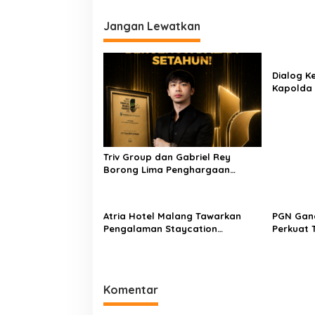
Jangan Lewatkan
Dialog K
Kapolda 
Ajak Tan
Iklim Inv
Triv Group dan Gabriel Rey
Borong Lima Penghargaan
Bergengsi dalam Setahun,
Perkuat Posisi sebagai Pemimpin
Industri Aset Kripto Indonesia
Atria Hotel Malang Tawarkan
PGN Gand
Pengalaman Staycation
Perkuat 
Berkonsep Wellness dengan
Kepasti
Kolam Renang Berlatar
Pengemba
Pegunungan
Gas Bum
Komentar