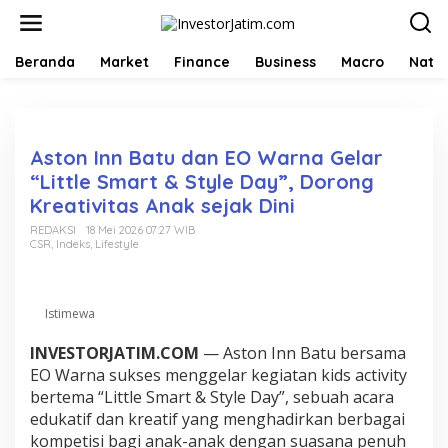
L
e
w
a
Beranda
Market
Finance
Business
Macro
Natio
t
i
k
e
k
Aston Inn Batu dan EO Warna Gelar
o
“Little Smart & Style Day”, Dorong
n
Kreativitas Anak sejak Dini
t
e
REDAKSI
18 Mei 2026 07:27 WIB
n
CSR
,
Indeks
,
Lifestyle
Istimewa
INVESTORJATIM.COM
— Aston Inn Batu bersama
EO Warna sukses menggelar kegiatan kids activity
bertema “Little Smart & Style Day”, sebuah acara
edukatif dan kreatif yang menghadirkan berbagai
kompetisi bagi anak-anak dengan suasana penuh