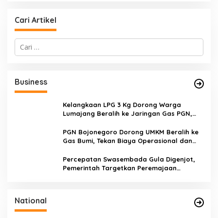
Cari Artikel
C
a
r
i
u
Business
n
t
u
Kelangkaan LPG 3 Kg Dorong Warga
k
Lumajang Beralih ke Jaringan Gas PGN,
:
Pasokan Terjamin dan Pembayaran Makin
Mudah
PGN Bojonegoro Dorong UMKM Beralih ke
Gas Bumi, Tekan Biaya Operasional dan
Tingkatkan Daya Saing
Percepatan Swasembada Gula Digenjot,
Pemerintah Targetkan Peremajaan
100.000 Hektare Tebu per Tahun
National