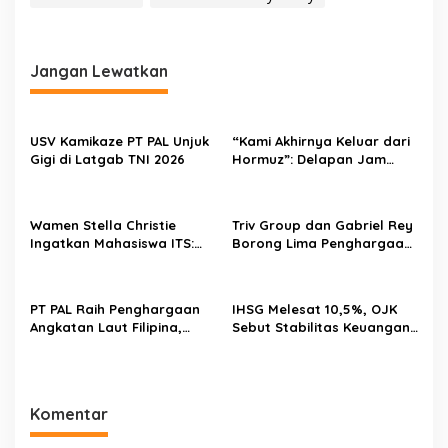
Jangan Lewatkan
USV Kamikaze PT PAL Unjuk
“Kami Akhirnya Keluar dari
Gigi di Latgab TNI 2026
Hormuz”: Delapan Jam
Menantang Maut Demi
Menjaga Pasokan Energi
Wamen Stella Christie
Triv Group dan Gabriel Rey
Ingatkan Mahasiswa ITS:
Borong Lima Penghargaan
Jangan Terjebak Euforia AI,
Bergengsi dalam Setahun,
Asah Nalar Kritis
Perkuat Posisi sebagai
Pemimpin Industri Aset
PT PAL Raih Penghargaan
IHSG Melesat 10,5%, OJK
Kripto Indonesia
Angkatan Laut Filipina,
Sebut Stabilitas Keuangan
Bukti Kualitas Perawatan
Nasional Tetap Terjaga
Kapal Perang Diakui
Internasional
Komentar