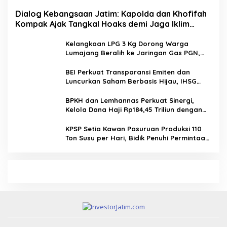
Dialog Kebangsaan Jatim: Kapolda dan Khofifah
Kompak Ajak Tangkal Hoaks demi Jaga Iklim
Investasi
Kelangkaan LPG 3 Kg Dorong Warga
Lumajang Beralih ke Jaringan Gas PGN,
Pasokan Terjamin dan Pembayaran Makin
Mudah
BEI Perkuat Transparansi Emiten dan
Luncurkan Saham Berbasis Hijau, IHSG
Menguat 0,64 Persen
BPKH dan Lemhannas Perkuat Sinergi,
Kelola Dana Haji Rp184,45 Triliun dengan
Tata Kelola Berkelanjutan
KPSP Setia Kawan Pasuruan Produksi 110
Ton Susu per Hari, Bidik Penuhi Permintaan
Industri 160 Ton