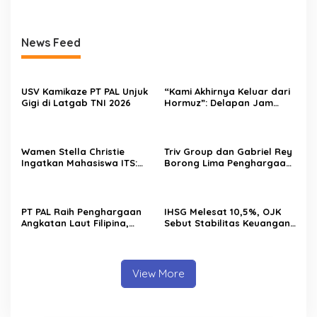
News Feed
USV Kamikaze PT PAL Unjuk
“Kami Akhirnya Keluar dari
Gigi di Latgab TNI 2026
Hormuz”: Delapan Jam
Menantang Maut Demi
Menjaga Pasokan Energi
Wamen Stella Christie
Triv Group dan Gabriel Rey
Ingatkan Mahasiswa ITS:
Borong Lima Penghargaan
Jangan Terjebak Euforia AI,
Bergengsi dalam Setahun,
Asah Nalar Kritis
Perkuat Posisi sebagai
Pemimpin Industri Aset
Kripto Indonesia
PT PAL Raih Penghargaan
IHSG Melesat 10,5%, OJK
Angkatan Laut Filipina,
Sebut Stabilitas Keuangan
Bukti Kualitas Perawatan
Nasional Tetap Terjaga
Kapal Perang Diakui
Internasional
View More