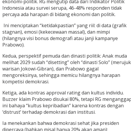
ekonomi-politik. RG mengutip data dari Indikator Politik
Indonesia atau survei serupa, 46-48% responden tidak
percaya ada harapan di bidang ekonomi dan politik.
‎ Ini menciptakan “ketidakpastian” yang riil: di data (grafik
stagnan), emosi (kekecewaan massal), dan mimpi
(hilangnya visi bonus demografi atau janji kampanye
Prabowo).
‎Kedua, perspektif pemuda dan dinasti politik: Anak muda
melihat 2029 sudah “disetting” oleh “dinasti Solo” (merujuk
warisan Jokowi-Gibran), dan Prabowo gagal
mengoreksinya, sehingga memicu hilangnya harapan
kompetisi demokrasi.
‎Ketiga, ada kontras approval rating dan kultus individu.
Buzzer klaim Prabowo disukai 80%, tetapi RG mengangga
ini bahaya “kultus kepribadian” karena kontras dengan
‘distrust’ terhadap demokrasi dan institusi.
‎Ia menekankan bahwa demokrasi sehat jika presiden
dipercaya (bahkan misal hanya 20% akan aman);