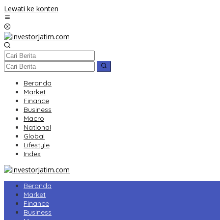
Lewati ke konten
Beranda
Market
Finance
Business
Macro
National
Global
Lifestyle
Index
Beranda
Market
Finance
Business