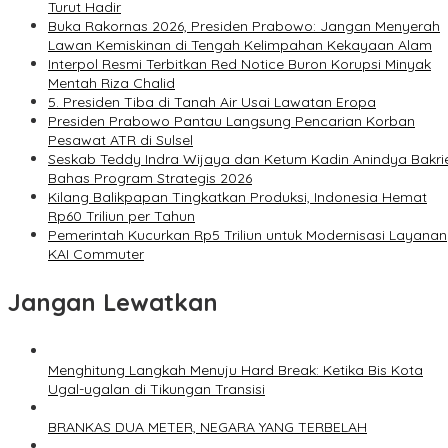
Turut Hadir
Buka Rakornas 2026, Presiden Prabowo: Jangan Menyerah
Lawan Kemiskinan di Tengah Kelimpahan Kekayaan Alam
Interpol Resmi Terbitkan Red Notice Buron Korupsi Minyak
Mentah Riza Chalid
5. Presiden Tiba di Tanah Air Usai Lawatan Eropa
Presiden Prabowo Pantau Langsung Pencarian Korban
Pesawat ATR di Sulsel
Seskab Teddy Indra Wijaya dan Ketum Kadin Anindya Bakri
Bahas Program Strategis 2026
Kilang Balikpapan Tingkatkan Produksi, Indonesia Hemat
Rp60 Triliun per Tahun
Pemerintah Kucurkan Rp5 Triliun untuk Modernisasi Layanan
KAI Commuter
Jangan Lewatkan
Menghitung Langkah Menuju Hard Break: Ketika Bis Kota
Ugal-ugalan di Tikungan Transisi
BRANKAS DUA METER, NEGARA YANG TERBELAH