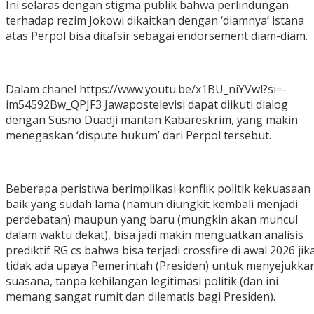
‎Ini selaras dengan stigma publik bahwa perlindungan
terhadap rezim Jokowi dikaitkan dengan ‘diamnya’ istana
atas Perpol bisa ditafsir sebagai endorsement diam-diam.
‎Dalam chanel https://www.youtu.be/x1BU_niYVwl?si=-
im54592Bw_QPJF3 Jawapostelevisi dapat diikuti dialog
dengan Susno Duadji mantan Kabareskrim, yang makin
menegaskan ‘dispute hukum’ dari Perpol tersebut.
‎Beberapa peristiwa berimplikasi konflik politik kekuasaan
baik yang sudah lama (namun diungkit kembali menjadi
perdebatan) maupun yang baru (mungkin akan muncul
dalam waktu dekat), bisa jadi makin menguatkan analisis
prediktif RG cs bahwa bisa terjadi crossfire di awal 2026 jik
tidak ada upaya Pemerintah (Presiden) untuk menyejukka
suasana, tanpa kehilangan legitimasi politik (dan ini
memang sangat rumit dan dilematis bagi Presiden).